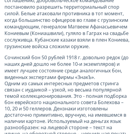
соглашению, добровольческое командование
постановило разрешить территориальный спор
силой. Белые атаковали противника в тот момент,
когда большинство офицеров во главе с грузинским
командующим, генералом Матвеем Афанасьевичем
Кониевым (Кониашвили), гуляло в Гаграх на свадьбе
сослуживца. Кубанские казаки взяли в плен Кониева,
грузинские войска сложили оружие.
Сочинский бон 50 рублей 1918 г. довольно редок (до
наших дней дошло не более 10-и экземпляров) и
имеет лучшее состояние среди аналогичных бон,
виденных экспертами фирмы «ЗнакЪ».
Одним из самых интересных предметов стринга
связан с иудаикой – узкой, но весьма популярной
темой коллекционирования. Это - полная подборка
бон еврейского национального совета Болехова –
10, 20 и 50 геллеров. Дензнаки изготовлены
достаточно примитивно, вручную, на имевшемся в
наличии картоне. Используемый на деньгах язык
разнообразен: на лицевой стороне – текст на
идише, на оборотной стороне - чернильная печать