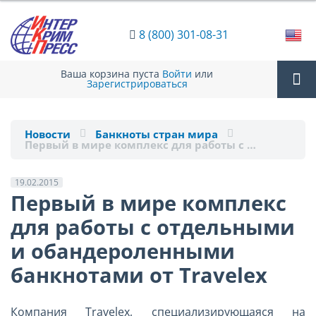
8 (800) 301-08-31
Ваша корзина пуста
Войти
или
Зарегистрироваться
Tog
Новости
Банкноты стран мира
Первый в мире комплекс для работы с …
nav
19.02.2015
Первый в мире комплекс
для работы с отдельными
и обандероленными
банкнотами от Travelex
Компания Travelex, специализирующаяся на