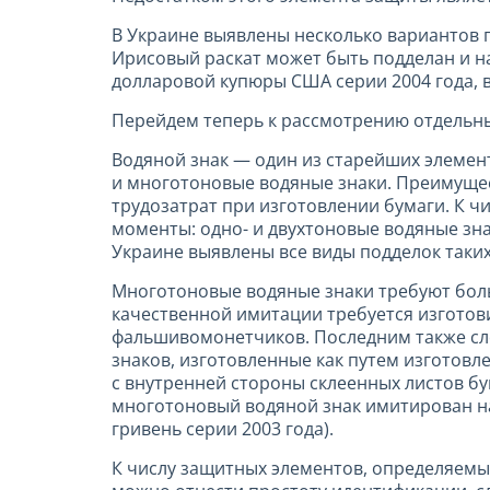
В Украине выявлены несколько вариантов п
Ирисовый раскат может быть подделан и н
долларовой купюры США серии 2004 года, 
Перейдем теперь к рассмотрению отдельн
Водяной знак — один из старейших элемент
и многотоновые водяные знаки. Преимущес
трудозатрат при изготовлении бумаги. К ч
моменты: одно- и двухтоновые водяные зна
Украине выявлены все виды подделок таких
Многотоновые водяные знаки требуют боль
качественной имитации требуется изготов
фальшивомонетчиков. Последним также сл
знаков, изготовленные как путем изготовл
с внутренней стороны склеенных листов б
многотоновый водяной знак имитирован над
гривень серии 2003 года).
К числу защитных элементов, определяемы