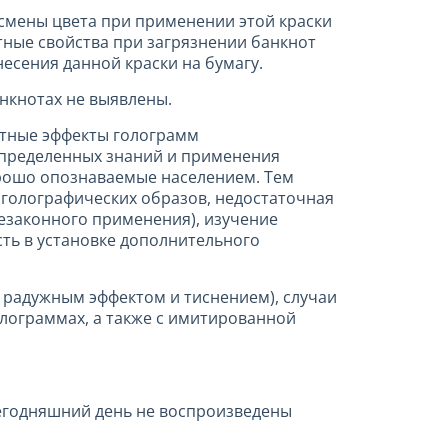
 смены цвета при применении этой краски
тные свойства при загрязнении банкнот
есения данной краски на бумагу.
нкнотах не выявлены.
итные эффекты голограмм
определенных знаний и применения
орошо опознаваемые населением. Тем
и голографических образов, недостаточная
езаконного применения), изучение
сть в установке дополнительного
с радужным эффектом и тиснением), случаи
лограммах, а также с имитированной
сегодняшний день не воспроизведены