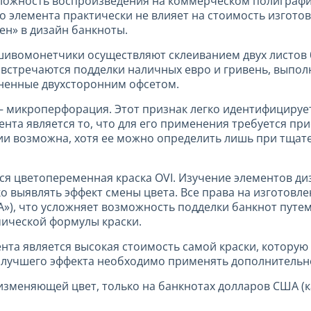
сложность воспроизведения на коммерческом полиграф
о элемента практически не влияет на стоимость изготов
н» в дизайн банкноты.
ивомонетчики осуществляют склеиванием двух листов 
 встречаются подделки наличных евро и гривень, выпол
лненные двухсторонним офсетом.
— микроперфорация. Этот признак легко идентифицируе
ента является то, что для его применения требуется п
ии возможна, хотя ее можно определить лишь при тщат
я цветопеременная краска OVI. Изучение элементов д
ко выявлять эффект смены цвета. Все права на изготов
), что усложняет возможность подделки банкнот путем
ической формулы краски.
та является высокая стоимость самой краски, которую
я лучшего эффекта необходимо применять дополнительн
изменяющей цвет, только на банкнотах долларов США (ка