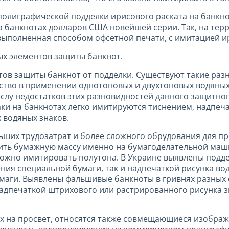
олиграфической подделки ирисового раската на банкнота
а банкнотах долларов США новейшей серии. Так, на тер
выполненная способом офсетной печати, с имитацией ир
ых элементов защиты банкнот.
ов защиты банкнот от подделки. Существуют такие разно
тво в применении однотоновых и двухтоновых водяных 
ислу недостатков этих разновидностей данного защитно
ки на банкнотах легко имитируются тиснением, надпеча
 водяных знаков.
ших трудозатрат и более сложного обрудования для про
ить бумажную массу именно на бумагоделательной маш
ожно имитировать полутона. В Украине выявлены подд
ения специальной бумаги, так и надпечаткой рисунка во
умаги. Выявлены фальшивые банкноты в гривнях разных 
печаткой штрихового или растрированного рисунка знак
х на просвет, относятся также совмещающиеся изображ