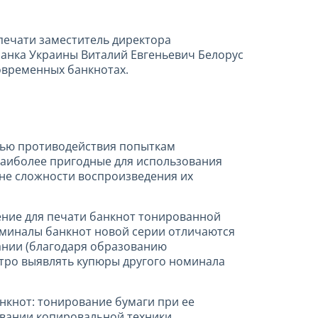
печати заместитель директора
анка Украины Виталий Евгеньевич Белорус
овременных банкнотах.
тью противодействия попыткам
наиболее пригодные для использования
ане сложности воспроизведения их
ение для печати банкнот тонированной
оминалы банкнот новой серии отличаются
ании (благодаря образованию
ыстро выявлять купюры другого номинала
нкнот: тонирование бумаги при ее
овании копировальной техники