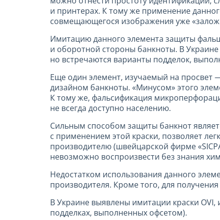
можно отнести простоту идентификации, 
и принтерах. К тому же применение данног
совмещающегося изображения уже «заложе
Имитацию данного элемента защиты фальш
и оборотной стороны банкноты. В Украине
но встречаются варианты подделок, выпо
Еще один элемент, изучаемый на просвет 
дизайном банкноты. «Минусом» этого элем
К тому же, фальсификация микроперфорац
не всегда доступно населению.
Сильным способом защиты банкнот являетс
с применением этой краски, позволяет лег
производителю (швейцарской фирме «SICPA»
невозможно воспроизвести без знания хим
Недостатком использования данного элемен
производителя. Кроме того, для получени
В Украине выявлены имитации краски OVI, 
подделках, выполненных офсетом).