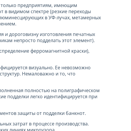
на только предприятиям, имеющим
т в видимом спектре (резкие переходы
, люминесцирующих в УФ-лучах, метамерных
лением.
я и дороговизну изготовления печатных
кам непросто подделать этот элемент).
аспределение ферромагнитной краски),
ифицируется визуально. Ее невозможно
труктур. Немаловажно и то, что
выполненная полностью на полиграфическом
кие подделки легко идентифицируется при
ментов защиты от подделки банкнот.
ьных затрат в процессе производства.
нких линиях микроузора.