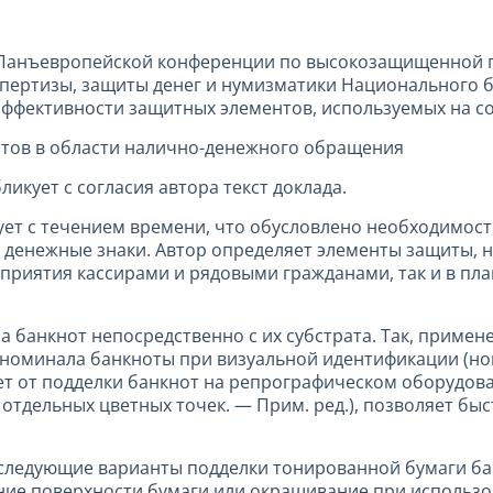
й Панъевропейской конференции по высокозащищенной 
пертизы, защиты денег и нумизматики Национального б
эффективности защитных элементов, используемых на с
стов в области налично-денежного обращения
икует с согласия автора текст доклада.
ет с течением времени, что обусловлено необходимос
денежные знаки. Автор определяет элементы защиты, 
осприятия кассирами и рядовыми гражданами, так и в пл
 банкнот непосредственно с их субстрата. Так, примен
 номинала банкноты при визуальной идентификации (н
ает от подделки банкнот на репрографическом оборудов
 отдельных цветных точек. — Прим. ред.), позволяет б
следующие варианты подделки тонированной бумаги ба
ние поверхности бумаги или окрашивание при использ