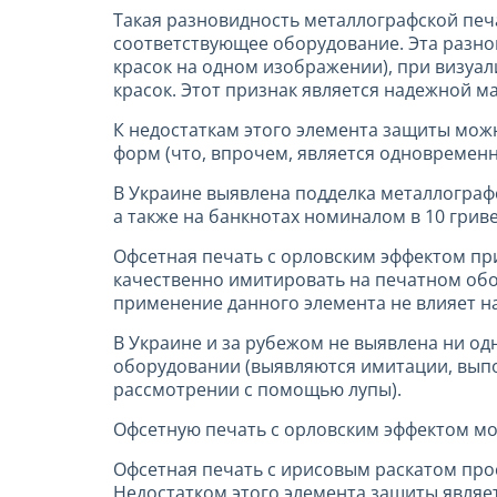
Такая разновидность металлографской печ
соответствующее оборудование. Эта разно
красок на одном изображении), при визуа
красок. Этот признак является надежной 
К недостаткам этого элемента защиты мож
форм (что, впрочем, является одновремен
В Украине выявлена подделка металлограф
а также на банкнотах номиналом в 10 гриве
Офсетная печать с орловским эффектом пр
качественно имитировать на печатном обо
применение данного элемента не влияет на
В Украине и за рубежом не выявлена ни о
оборудовании (выявляются имитации, выпо
рассмотрении с помощью лупы).
Офсетную печать с орловским эффектом мо
Офсетная печать с ирисовым раскатом прос
Недостатком этого элемента защиты являет