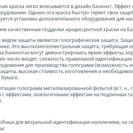
ая краска легко вписывается в дизайн банкнот. Эффект
рудовании. Однако эта краска быстро теряет свои защи
буется установка дополнительного оборудования для нан
ине качественные подделки иридисцентной краски на ба
 видом защиты является голографическая защита. Защ
нике. Это высокоинтеллектуальная защита, требующая 
а банкнотах могут демонстрировать яркие эффекты, х
 В их число входят: сложность правильной идентификаци
рудования для производства голограмм (возможность н
защиты, высокая стоимость изготовления и необходимо
 бумаге.
ации голограмм металлизированной фольгой (в т. ч., 
 с эффектами, аналогичными эффектам на подлинных го
.
обных для визуальной идентификации населением, на 
ы: