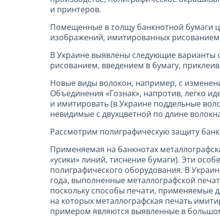
и принтеров.
Помещенные в толщу банкнотной бумаги цв
изображений, имитированных рисованием и
В Украине выявлены следующие варианты ф
рисованием, введением в бумагу, приклеив
Новые виды волокон, например, с изменен
Объединения «Гознак», напротив, легко ид
и имитировать (в Украине поддельные вол
невидимые с двухцветной по длине волокн
Рассмотрим полиграфическую защиту банк
Применяемая на банкнотах металлографска
«усики» линий, тиснение бумаги). Эти ос
полиграфического оборудования. В Украин
года, выполненные металлографской печать
поскольку способы печати, применяемые д
на которых металлографская печать имити
примером являются выявленные в большом