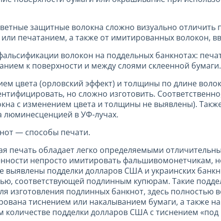
етные защитные волокна сложно визуально отличить по
ли печатанием, а также от имитированных волокон, вв
альсификации волокон на поддельных банкнотах: печат
анием к поверхности и между слоями склеенной бумаги.
ием цвета (орловский эффект) и толщины по длине воло
ентифицировать, но сложно изготовить. Соответственно
окна с изменением цвета и толщины не выявлены). Такж
а люминесценцией в УФ-лучах.
нот — способы печати.
я печать обладает легко определяемыми отличительны
обенности непросто имитировать фальшивомонетчикам,
е выявлены подделки долларов США и украинских банкн
ю, соответствующей подлинным купюрам. Такие подделки
ля изготовления подлинных банкнот, здесь полностью 
рована тиснением или накалыванием бумаги, а также н
 количестве подделки долларов США с тиснением «под 