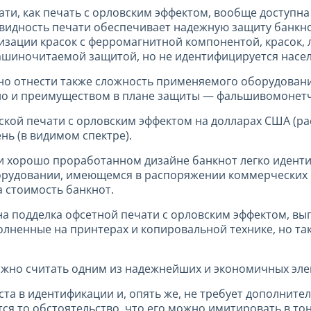
ати, как печать с орловским эффектом, вообще доступ
видность печати обеспечивает надежную защиту банкно
лизации красок с ферромагнитной компонентой, красок
машиночитаемой защитой, но не идентифицируется насе
но отнести также сложность применяемого оборудовани
но и преимуществом в плане защиты — фальшивомонетчи
ской печати с орловским эффектом на долларах США (р
нь (в видимом спектре).
и хорошо проработанном дизайне банкнот легко идент
рудовании, имеющемся в распоряжении коммерческих с
 стоимость банкнот.
дна подделка офсетной печати с орловским эффектом, 
лненные на принтерах и копировальной технике, но та
жно считать одним из надежнейших и экономичных эле
та в идентификации и, опять же, не требует дополнител
ся то обстоятельство, что его можно имитировать в то