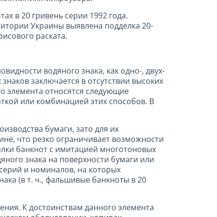
х в 20 гривень серии 1992 года.
ритории Украины выявлена подделка 20-
исового раската.
видности водяного знака, как одно-, двух-
знаков заключается в отсутствии высоких
го элемента относятся следующие
ткой или комбинацией этих способов. В
изводства бумаги, зато для их
ине, что резко ограничивает возможности
елки банкнот с имитацией многотоновых
дяного знака на поверхности бумаги или
серий и номиналов, на которых
а (в т. ч., фальшивые банкноты в 20
ения. К достоинствам данного элемента