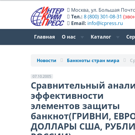
Москва
,
ул. Большая Почтов
Тел.:
8 (800) 301-08-31
(зво
Email:
info@icpress.ru
Главная
О нас
Каталог
Се
Новости
Банкноты стран мира
С
07.10.2005
Сравнительный анал
эффективности
элементов защиты
банкнот(ГРИВНИ, ЕВРО
ДОЛЛАРЫ США, РУБЛ