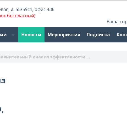
ая, д. 55/59с1, офис 436
нок бесплатный)
Ваша ко
рии
Новости
Мероприятия
Подписка
Кон
равнительный анализ эффективности …
из
,
И