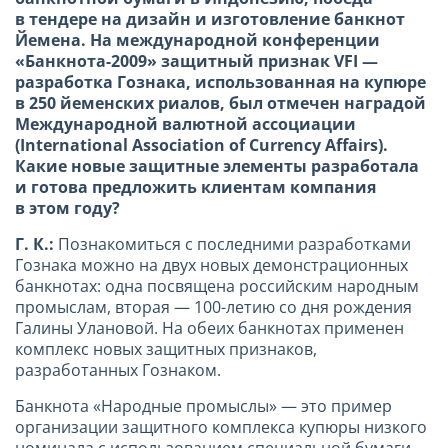
в тендере на дизайн и изготовление банкнот
Йемена. На международной конференции
«Банкнота-2009» защитный признак VFI —
разработка Гознака, использованная на купюре
в 250 йеменских риалов, был отмечен наградой
Международной валютной ассоциации
(International Association
of
Currency
Affairs
).
Какие новые защитные элементы разработала
и готова предложить клиентам компания
в этом году?
Г. К.:
Познакомиться с последними разработками
Гознака можно на двух новых демонстрационных
банкнотах: одна посвящена российским народным
промыслам, вторая — 100-летию со дня рождения
Галины Улановой. На обеих банкнотах применен
комплекс новых защитных признаков,
разработанных Гознаком.
Банкнота «Народные промыслы» — это пример
организации защитного комплекса купюры низкого
номинала с использованием специальной бумаги.