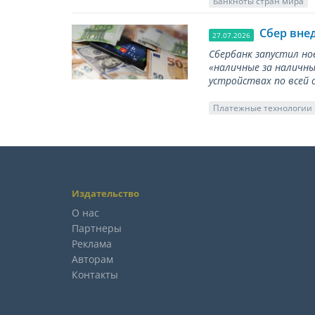
Банкноты стран мира
Сбер вне
27.07.2026
Сбербанк запустил но
«наличные за наличны
устройствах по всей 
Платежные технологии
Издательство
О нас
Партнеры
Реклама
Авторам
Контакты