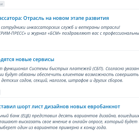
ии
ассатора: Отрасль на новом этапе развития
 сотрудники инкассаторских служб и ветераны отрасли!
ИМ-ПРЕСС» и журнал «БСМ» поздравляют вас с профессиональным
одятся новые сервисы
ет функционал Системы быстрых платежей (СБП). Согласно указа
и будут обязаны обеспечить клиентам возможность совершать п
детских садов, секций, налогов, штрафов и других сборов.
ставил шорт лист дизайнов новых евробанкнот
ный банк (ЕЦБ) представил десять вариантов дизайна, вошедших
лашают высказать свое мнение в онлайн опросе, который будет
берет один из вариантов примерно к концу года.