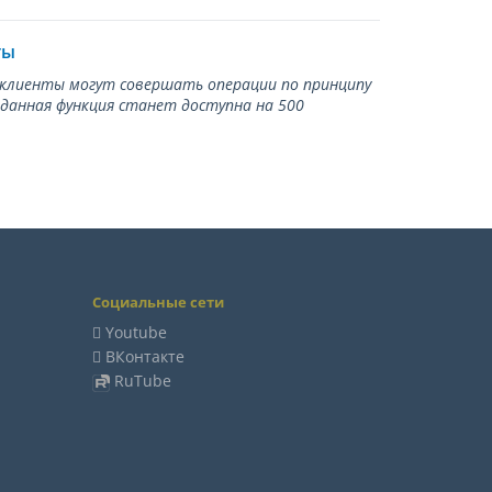
ты
ь клиенты могут совершать операции по принципу
 данная функция станет доступна на 500
Социальные сети
Youtube
ВКонтакте
RuTube