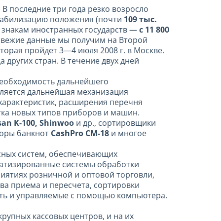
 В последние три года резко возросло
стабилизацию положения (почти
109 тыс.
м знакам иностранных государств —
с 11 800
 свежие данные мы получим на Второй
орая пройдет 3—4 июля 2008 г. в Москве.
а других стран. В течение двух дней
 необходимость дальнейшего
вляется дальнейшая механизация
характеристик, расширения перечня
тка новых типов приборов и машин.
isan K-100, Shinwoo
и др., сортировщики
торы банкнот
CashPro CM-18
и многое
сных систем, обеспечивающих
матизированные системы обработки
риятиях розничной и оптовой торговли,
тва приема и пересчета, сортировки
сеть и управляемые с помощью компьютера.
рупных кассовых центров, и на их