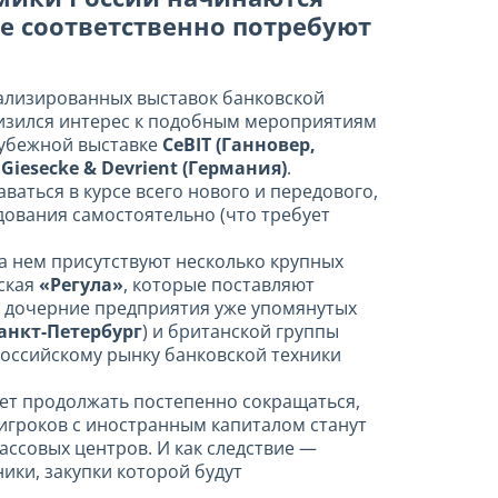
е соответственно потребуют
иализированных выставок банковской
Снизился интерес к подобным мероприятиям
арубежной выставке
CeBIT (Ганновер,
и
Giesecke & Devrient (Германия)
.
аться в курсе всего нового и передового,
дования самостоятельно (что требует
на нем присутствуют несколько крупных
сская
«Регула»
, которые поставляют
м дочерние предприятия уже упомянутых
анкт-Петербург
) и британской группы
 российскому рынку банковской техники
дет продолжать постепенно сокращаться,
-игроков с иностранным капиталом станут
ссовых центров. И как следствие —
ки, закупки которой будут