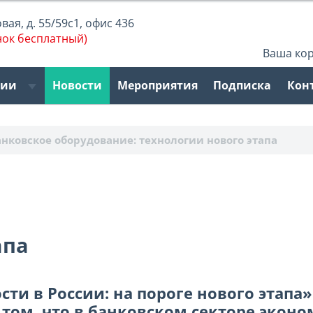
ая, д. 55/59с1, офис 436
нок бесплатный)
Ваша ко
рии
Новости
Мероприятия
Подписка
Кон
анковское оборудование: технологии нового этапа
апа
ти в России: на пороге нового этапа» 
 том, что в банковском секторе экон