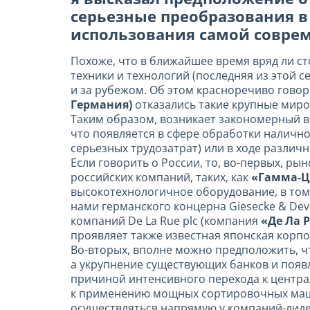
серьезные преобразования в
использования самой соврем
Похоже, что в ближайшее время вряд ли с
техники и технологий (последняя из этой 
и за рубежом. Об этом красноречиво говор
Германия)
отказались такие крупные миро
Таким образом, возникает закономерный во
что появляется в сфере обработки налично
серьезных трудозатрат) или в ходе различ
Если говорить о России, то, во-первых, ры
российских компаний, таких, как
«Гамма-Ц
высокотехнологичное оборудование, в том
нами германского концерна Giesecke & Dev
компаний De La Rue plc (компания
«Де Ла 
проявляет также известная японская корп
Во-вторых, вполне можно предположить, ч
а укрупнение существующих банков и появл
причиной интенсивного перехода к центра
к применению мощных сортировочных маши
осуществляться напрямую у компаний-лиде