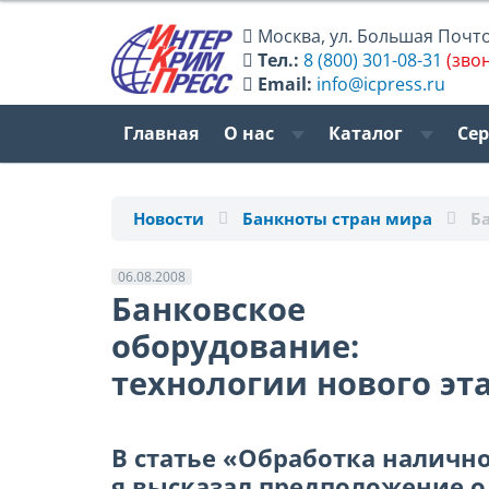
Москва
,
ул. Большая Почтов
Тел.:
8 (800) 301-08-31
(зво
Email:
info@icpress.ru
Главная
О нас
Каталог
Се
Новости
Банкноты стран мира
Б
06.08.2008
Банковское
оборудование:
технологии нового эт
В статье «Обработка наличнос
я высказал предположение о