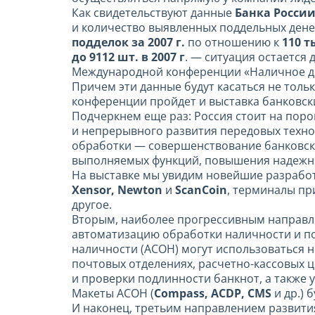
Как свидетельствуют данные
Банка Росси
и количество выявленных поддельных дене
подделок за 2007 г.
по отношению к
110 т
до 9112 шт. в 2007 г
. — ситуация остается
Международной конференции «Наличное ден
Причем эти данные будут касаться не тольк
конференции пройдет и выставка банковск
Подчеркнем еще раз: Россия стоит на пор
и непрерывного развития передовых техн
обработки — совершенствование банковск
выполняемых функций, повышения надежнос
На выставке мы увидим новейшие разработ
Xensor, Newton
и
ScanCoin
, терминалы п
другое.
Вторым, наиболее прогрессивным направл
автоматизацию обработки наличности и п
наличности (АСОН) могут использоваться н
почтовых отделениях, расчетно-кассовых це
и проверки подлинности банкнот, а также 
Макеты АСОН (
Compass, ACDP, CMS
и др.) 
И наконец, третьим направлением развития