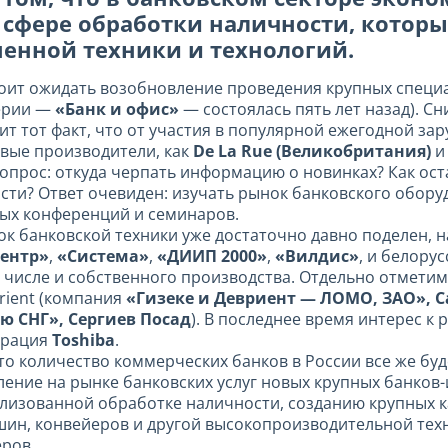
 сфере обработки наличности, которы
енной техники и технологий.
тоит ожидать возобновление проведения крупных спец
серии —
«Банк и офис»
— состоялась пять лет назад). 
ит тот факт, что от участия в популярной ежегодной з
вые производители, как
De La Rue
(Великобритания)
прос: откуда черпать информацию о новинках? Как остав
сти? Ответ очевиден: изучать рынок банковского обору
ных конференций и семинаров.
нок банковской техники уже достаточно давно поделен, 
ентр»
,
«Система»
,
«ДИИП 2000»
,
«Вилдис»
, и белору
 числе и собственного производства. Отдельно отмети
rient (компания
«Гизеке и Девриент — ЛОМО, ЗАО», С
Рю СНГ», Сергиев Посад
). В последнее время интерес к
орация
Toshiba
.
то количество коммерческих банков в России все же бу
ение на рынке банковских услуг новых крупных банков
лизованной обработке наличности, созданию крупных ка
н, конвейеров и другой высокопроизводительной техни
ров.