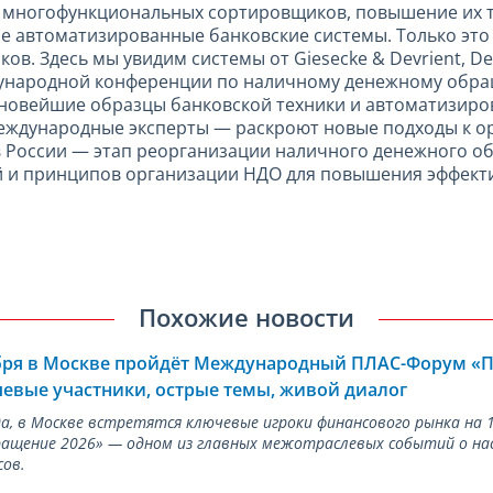
 многофункциональных сортировщиков, повышение их те
е автоматизированные банковские системы. Только это 
в. Здесь мы увидим системы от Giesecke & Devrient, De 
ждународной конференции по наличному денежному обр
овейшие образцы банковской техники и автоматизиров
еждународные эксперты — раскроют новые подходы к ор
в России — этап реорганизации наличного денежного о
й и принципов организации НДО для повышения эффекти
Похожие новости
ября в Москве пройдёт Международный ПЛАС-Форум «
евые участники, острые темы, живой диалог
ода, в Москве встретятся ключевые игроки финансового рынка н
ращение 2026» — одном из главных межотраслевых событий о на
сов.