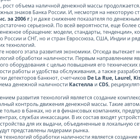
и
, рост объема наличной денежной массы продолжается.
жных знаков Банка России. И, несмотря на некоторую 
ыс. за 2006 г
.) и даже снижение показателя по денежны
 достаточно серьезной. По всей вероятности, еще более
ежное обращение: модели, стандарты, тенденции», кот
о России и СНГ, но и стран Евросоюза, США, Индии и ряд
их технологий.
оге нового этапа развития экономики. Отсюда вытекает
ологий обработки наличности. Первым направлением я
ого оборудования с целью повышения его технических 
ти работы и удобства обслуживания, а также разрабо
ки детекторов банкнот, счетчиков
De La Rue, Laurel, K
риема денежной наличности
Кастелла
и
CDS
, рециркуля
ением развития технологий является создание комплек
олный контроль движения денежной массы. Такие авто
е только в банках, но и в финансовых компаниях, предп
нтрах, службах инкассации. В их состав входят устройс
устройства для их выдачи, объединенные в локальную 
будут представлены лидерами рынка.
 технологий обработки наличности является создание к