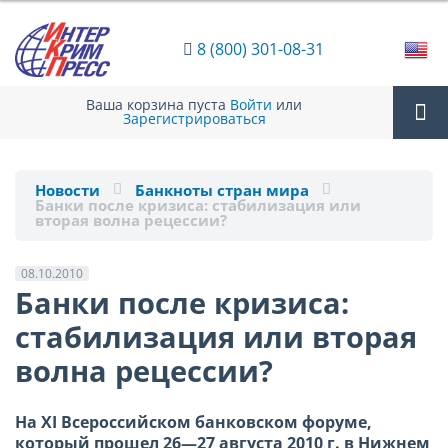
8 (800) 301-08-31
Ваша корзина пуста
Войти
или
Зарегистрироваться
Tog
Новости
Банкноты стран мира
Банки после кризиса: стабилизация или
nav
вторая волна рецессии?
08.10.2010
Банки после кризиса:
стабилизация или вторая
волна рецессии?
На XI Всероссийском банковском форуме,
который прошел 26—27 августа
2010 г
. в Нижнем