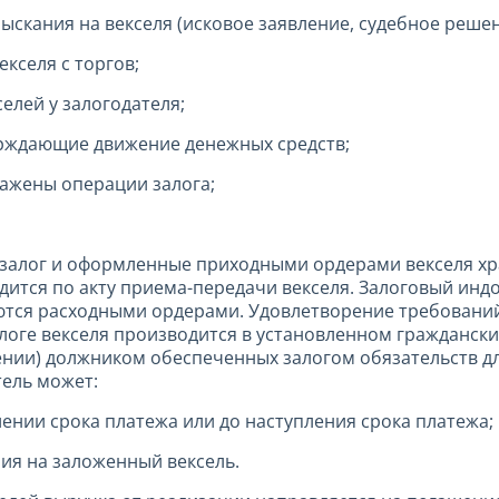
ания на векселя (исковое заявление, судебное решение
кселя с торгов;
елей у залогодателя;
рждающие движение денежных средств;
ражены операции залога;
залог и оформленные приходными ордерами векселя хра
ится по акту приема-передачи векселя. Залоговый инд
тся расходными ордерами. Удовлетворение требований 
логе векселя производится в установленном гражданск
нии) должником обеспеченных залогом обязательств д
тель может:
ении срока платежа или до наступления срока платежа;
ия на заложенный вексель.