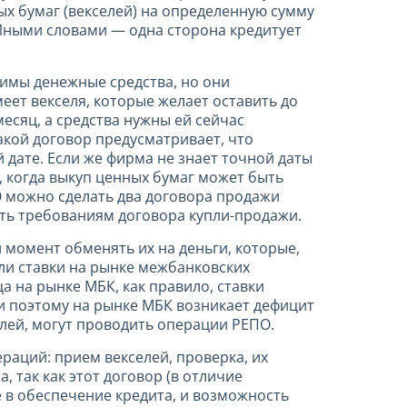
ых бумаг (векселей) на определенную сумму
 Иными словами — одна сторона кредитует
одимы денежные средства, но они
еет векселя, которые желает оставить до
есяц, а средства нужны ей сейчас
акой договор предусматривает, что
 дате. Если же фирма не знает точной даты
, когда выкуп ценных бумаг может быть
О можно сделать два договора продажи
ать требованиям договора купли-продажи.
 момент обменять их на деньги, которые,
ли ставки на рынке межбанковских
а на рынке МБК, как правило, ставки
 и поэтому на рынке МБК возникает дефицит
елей, могут проводить операции РЕПО.
раций: прием векселей, проверка, их
 так как этот договор (в отличие
е в обеспечение кредита, и возможность