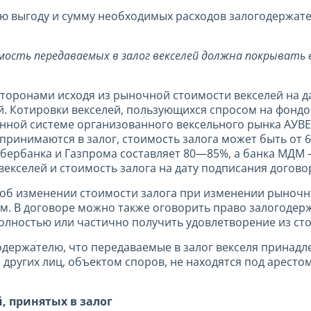
ю выгоду и сумму необходимых расходов залогодержат
имость передаваемых в залог векселей должна покрывать 
торонами исходя из рыночной стоимости векселей на да
й. Котировки векселей, пользующихся спросом на фонд
нной системе организованного вексельного рынка АУВЕР
 принимаются в залог, стоимость залога может быть от
Сбербанка и Газпрома составляет 80—85%, а банка МДМ
екселей и стоимость залога на дату подписания догово
 об изменении стоимости залога при изменении рыночн
. В договоре можно также оговорить право залогодерж
олностью или частично получить удовлетворение из сто
одержателю, что передаваемые в залог векселя принадл
других лиц, объектом споров, не находятся под арестом
, принятых в залог