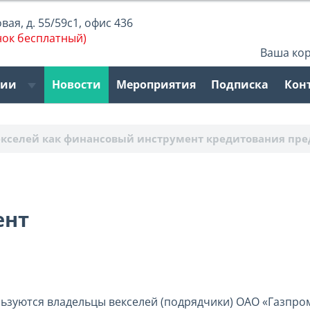
ая, д. 55/59с1, офис 436
нок бесплатный)
Ваша ко
рии
Новости
Мероприятия
Подписка
Кон
екселей как финансовый инструмент кредитования пр
ент
ьзуются владельцы векселей (подрядчики) ОАО «Газпром