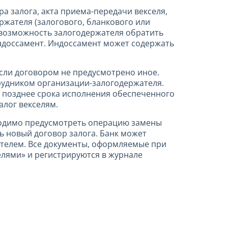
а залога, акта приема-передачи векселя,
ржателя (залогового, бланкового или
т возможность залогодержателя обратить
индоссамент. Индоссамент может содержать
если договором не предусмотрено иное.
рудником организации-залогодержателя.
т позднее срока исполнения обеспеченного
алог векселям.
бходимо предусмотреть операцию замены
 новый договор залога. Банк может
ателем. Все документы, оформляемые при
селями» и регистрируются в журнале