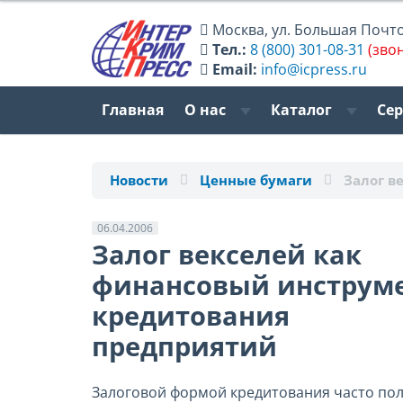
Москва
,
ул. Большая Почтов
Тел.:
8 (800) 301-08-31
(зво
Email:
info@icpress.ru
Главная
О нас
Каталог
Се
Новости
Ценные бумаги
Залог в
06.04.2006
Залог векселей как
финансовый инструм
кредитования
предприятий
Залоговой формой кредитования часто пол