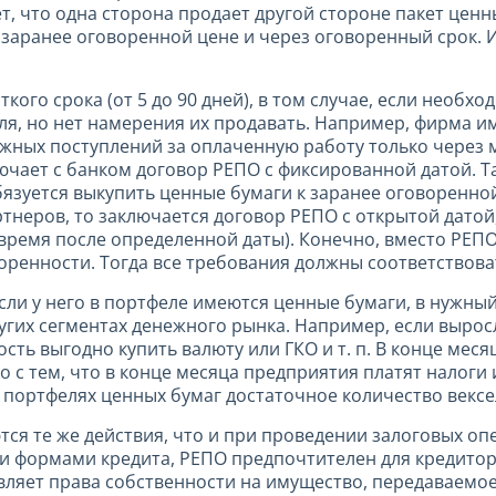
, что одна сторона продает другой стороне пакет ценн
о заранее оговоренной цене и через оговоренный срок.
ого срока (от 5 до 90 дней), в том случае, если необх
ля, но нет намерения их продавать. Например, фирма им
жных поступлений за оплаченную работу только через м
лючает с банком договор РЕПО с фиксированной датой. Т
язуется выкупить ценные бумаги к заранее оговоренной
ртнеров, то заключается договор РЕПО с открытой датой
 время после определенной даты). Конечно, вместо РЕП
воренности. Тогда все требования должны соответствов
и у него в портфеле имеются ценные бумаги, в нужный
угих сегментах денежного рынка. Например, если вырос
ть выгодно купить валюту или ГКО и т. п. В конце месяц
но с тем, что в конце месяца предприятия платят налоги
х портфелях ценных бумаг достаточное количество векс
 те же действия, что и при проведении залоговых опе
и формами кредита, РЕПО предпочтителен для кредитора,
авляет права собственности на имущество, передаваемо