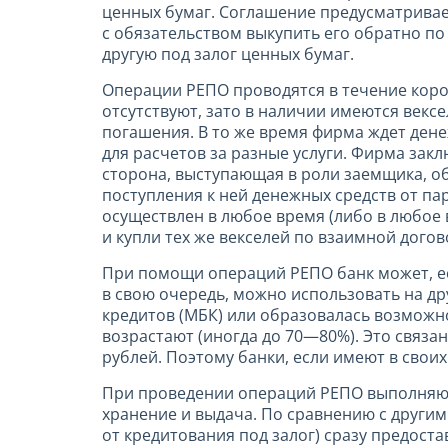
ценных бумаг. Соглашение предусматривает
с обязательством выкупить его обратно п
другую под залог ценных бумаг.
Операции РЕПО проводятся в течение коротк
отсутствуют, зато в наличии имеются вексе
погашения. В то же время фирма ждет дене
для расчетов за разные услуги. Фирма зак
сторона, выступающая в роли заемщика, об
поступления к ней денежных средств от па
осуществлен в любое время (либо в любое
и купли тех же векселей по взаимной дого
При помощи операций РЕПО банк может, есл
в свою очередь, можно использовать на др
кредитов (МБК) или образовалась возможнос
возрастают (иногда до 70—80%). Это связа
рублей. Поэтому банки, если имеют в свои
При проведении операций РЕПО выполняются
хранение и выдача. По сравнению с другим
от кредитования под залог) сразу предост