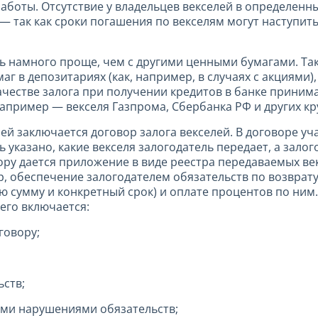
работы. Отсутствие у владельцев векселей в определе
— так как сроки погашения по векселям могут наступить
ь намного проще, чем с другими ценными бумагами. Та
аг в депозитариях (как, например, в случаях с акциям
 качестве залога при получении кредитов в банке прини
апример — векселя Газпрома, Сбербанка РФ и других кр
ей заключается договор залога векселей. В договоре уч
 указано, какие векселя залогодатель передает, а залог
вору дается приложение в виде реестра передаваемых ве
ер, обеспечение залогодателем обязательств по возврат
ю сумму и конкретный срок) и оплате процентов по ним
его включается:
говору;
ьств;
ыми нарушениями обязательств;