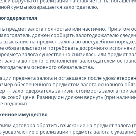
селей выручка от реализации направляется на погашен
нной суммы возвращается залогодателю.
алогодержателя
ть предмет залога полностью или частично. При этом о
 Залогодатель должен сообщать залогодержателю свед
 взыскание на предмет залога во внесудебном порядке
ое обязательство) и потребовать досрочного исполнен
предмета залога существенно снизилась или предмет зал
т залога до полного исполнения залогодателем основно
логодателем основного обязательства.
зации предмета залога и оставшаяся после удовлетворе
азмер обеспеченного предметом залога основного обяз
ер — залогодержатель занизил стоимость залога при за
е высокой цене. Разницу он должен вернуть (при наличи
не подлежит.
женное имущество
виям договора обратить взыскание на предмет залога (т
лю уведомление о реализации предмета залога с указан