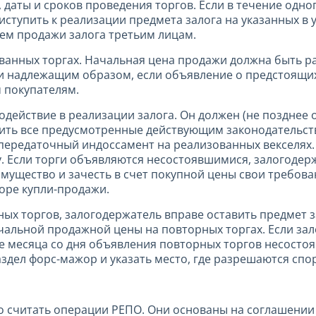
 даты и сроков проведения торгов. Если в течение одно
иступить к реализации предмета залога на указанных в 
тем продажи залога третьим лицам.
ванных торгах. Начальная цена продажи должна быть ра
и надлежащим образом, если объявление о предстоящих
 покупателям.
одействие в реализации залога. Он должен (не позднее
лнить все предусмотренные действующим законодательс
 передаточный индоссамент на реализованных векселях.
 Если торги объявляются несостоявшимися, залогодер
мущество и зачесть в счет покупной цены свои требова
оре купли-продажи.
 торгов, залогодержатель вправе оставить предмет зал
ачальной продажной цены на повторных торгах. Если за
ие месяца со дня объявления повторных торгов несосто
здел форс-мажор и указать место, где разрешаются сп
 считать операции РЕПО. Они основаны на соглашении 