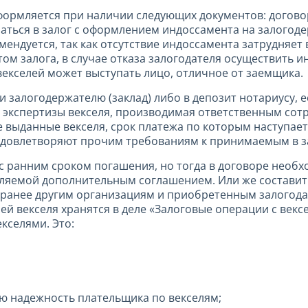
формляется при наличии следующих документов: договор
иматься в залог с оформлением индоссамента на залогоде
омендуется, так как отсутствие индоссамента затрудняе
ом залога, в случае отказа залогодателя осуществить 
 векселей может выступать лицо, отличное от заемщика.
и залогодержателю (заклад) либо в депозит нотариусу, 
 экспертизы векселя, производимая ответственным сот
е выданные векселя, срок платежа по которым наступае
 удовлетворяют прочим требованиям к принимаемым в з
и с ранним сроком погашения, но тогда в договоре нео
ляемой дополнительным соглашением. Или же составить
е ранее другим организациям и приобретенным залогод
ией векселя хранятся в деле «Залоговые операции с век
кселями. Это:
 надежность плательщика по векселям;