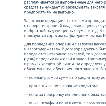
расплачивается за выполненные для него 
средств вынуждает их закладывать векселя 
предприятиям не выгодно.
Залоговые операции с векселями проводит
с перерегистрацией владельцев ценных бум
и обратной выдачи ценных бумаг и т. д. В
пользуются спросом на фондовом рынке. Н
Для проведения операций с залогом вексел
и залогодержатель. В договоре должно быть
передаются несколько векселей, то к дого
(цель) передачи векселей в залог. Наприм
в рамках кредитной линии, на определенну
обязательства, обеспеченного залогом. В н
— полный размер суммы по кредитному до
— проценты за пользование кредитом;
— пени за просрочку исполнения обязател
— иные штрафы и пени в связи с возможн