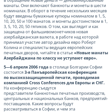
в обращение новые деньги — деноминированные
манаты.
Они включают банкноты и монеты в шести
номиналах. В оборот в течение нескольких месяцев
будут введены бумажные купюры номиналом в 1, 5,
10, 20, 50 и 100 манатов. и монеты достоинством в 1,
3, 5, 10, 20, 50 гяпиков. О том, как выглядит и как
защищена от фальшивомонетчиков новая
азербайджанская валюта, в работе над которой
принимал участие автор дизайна евро Роберт
Колина и специалисты ведущих европейских
печатных дворов, читайте в статье
«Новые манаты
Азербайджана по классу не уступают евро».
5—6 апреля 2006 года
в столице Болгарии Софии
состоится
3-я Панъвропейская конференция
по высокозащищенной печати, проводимая
компанией Cross Conferences для Европы и СНГ.
На конференцию съедутся
представители банкнотных печатных производств,
центральных и национальных банков, предприятий-
поставщиков. Какие вопросы будут
рассматриваться в Софии, и чем эта