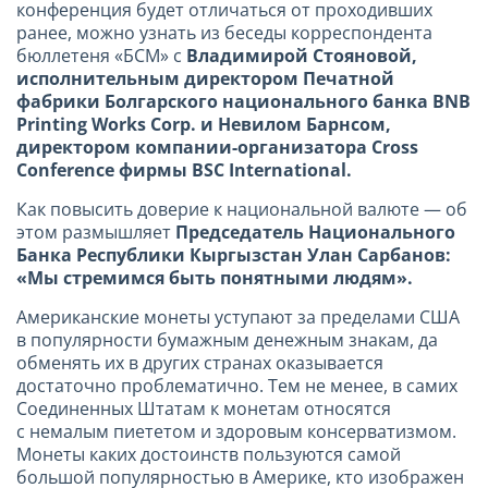
конференция будет отличаться от проходивших
ранее, можно узнать из беседы корреспондента
бюллетеня «БСМ» с
Владимирой Стояновой,
исполнительным директором Печатной
фабрики Болгарского национального банка BNB
Printing Works Corp. и Невилом Барнсом,
директором компании-организатора Cross
Conference фирмы BSC International.
Как повысить доверие к национальной валюте — об
этом размышляет
Председатель Национального
Банка Республики Кыргызстан Улан Сарбанов:
«Мы стремимся быть понятными людям».
Американские монеты уступают за пределами США
в популярности бумажным денежным знакам, да
обменять их в других странах оказывается
достаточно проблематично. Тем не менее, в самих
Соединенных Штатам к монетам относятся
с немалым пиететом и здоровым консерватизмом.
Монеты каких достоинств пользуются самой
большой популярностью в Америке, кто изображен