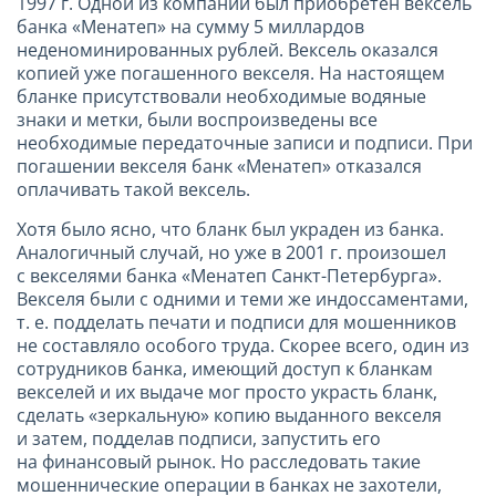
1997 г
. Одной из компаний был приобретен вексель
банка «Менатеп» на сумму 5 миллардов
неденоминированных рублей. Вексель оказался
копией уже погашенного векселя. На настоящем
бланке присутствовали необходимые водяные
знаки и метки, были воспроизведены все
необходимые передаточные записи и подписи. При
погашении векселя банк «Менатеп» отказался
оплачивать такой вексель.
Хотя было ясно, что бланк был украден из банка.
Аналогичный случай, но уже в
2001 г
. произошел
с векселями банка «Менатеп Санкт-Петербурга».
Векселя были с одними и теми же индоссаментами,
т. е. подделать печати и подписи для мошенников
не составляло особого труда. Скорее всего, один из
сотрудников банка, имеющий доступ к бланкам
векселей и их выдаче мог просто украсть бланк,
сделать «зеркальную» копию выданного векселя
и затем, подделав подписи, запустить его
на финансовый рынок. Но расследовать такие
мошеннические операции в банках не захотели,