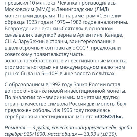
превысил 10 млн. экз. Чеканка производилась
Московским (ММД) и Ленинградским (ЛМД)
монетными дворами. По параметрам «Сеятели»
образца 1923 года и 1975—1982 годов аналогичны.
Возрождение чеканки «Сеятеля» в основном
связывали с закупкой зерна в Аргентине, Канаде,
США. Зарубежные страны, заинтересованные
в долгосрочных контрактах с СССР, предложили
советскому правительству часть
золота преобразовать в инвестиционные монеты,
стоимость которых на международном валютном
рынке была на 5—10% выше золота в слитках.
С образованием в 1992 году Банка России встал
вопрос о чеканке новой инвестиционной монеты.
По аналогии со «звериными» монетами других
стран, в качестве символа России для монеты был
предложен соболь. И в 1995 году появилась
серебряная инвестиционная монета
«СОБОЛЬ».
Номинал — 3 рубля, качество «анциркулейтед», проба
серебра 925/1000, масса общая — 33,93 г (±0,30),