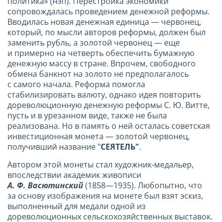
политика» (нэп). Перестройка экономики
сопровождалась проведением денежной реформы.
Вводилась новая денежная единица — червонец,
который, по мысли авторов реформы, должен был
заменить рубль, а золотой червонец — еще
и примерно на четверть обеспечить бумажную
денежную массу в стране. Впрочем, свободного
обмена банкнот на золото не предполагалось
с самого начала. Реформа помогла
стабилизировать валюту, однако идея повторить
дореволюционную денежную реформы С. Ю. Витте,
пусть и в урезанном виде, также не была
реализована. Но в память о ней осталась советская
инвестиционная монета — золотой червонец,
получивший название "
СЕЯТЕЛЬ"
.
Автором этой монеты стал художник-медальер,
впоследствии академик живописи
А. Ф. Васютинский
(1858—1935). Любопытно, что
за основу изображения на монете был взят эскиз,
выполненный для медали одной из
дореволюционных сельскохозяйственных выставок.