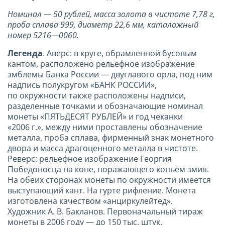
Номинал — 50 рублей, масса золота в чистоте 7,78 г,
проба сплава 999, диаметр 22,6 мм, каталожный
номер 5216—0060.
Легенда
. Аверс: в круге, обрамленной бусовым
кантом, расположено рельефное изображение
эмблемы Банка России — двуглавого орла, под ним
надпись полукругом «БАНК РОССИИ»,
по окружности также расположены надписи,
разделенные точками и обозначающие номинал
монеты «ПЯТЬДЕСЯТ РУБЛЕЙ» и год чеканки
«2006 г.», между ними проставлены обозначение
металла, проба сплава, фирменный знак монетного
двора и масса драгоценного металла в чистоте.
Реверс: рельефное изображение Георгия
Победоносца на коне, поражающего копьем змия.
На обеих сторонах монеты по окружности имеется
выступающий кант. На гурте рифление. Монета
изготовлена качеством «анциркулейтед».
Художник А. В. Бакланов. Первоначальный тираж
монеты в 2006 году — до 150 тыс. штук.