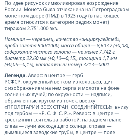
По идее рисунок символизировал возрождение
России. Монета была отчеканена на Петроградском
монетном дворе (ПМД) в 1923 году (в настоящее
время относится к категории редких монет)
тиражом 2.751.000 экз.
Номинал — червонец, качество «анциркулейтед»,
проба золота 900/1000, масса общая — 8,603 г (±0,08),
содержание чистого золота — не менее 7,742 г,
диаметр 22,60 мм (+0,10—0,15), толщина 1,7 мм
(+0,05—0,15), каталожный номер 3213—0001.
Легенда
. Аверс: в центре — герб
РСФСР, окруженный венком из колосьев, щит
с изображением на нем серпа и молота на фоне
солнечных лучей; по окружности — надписи,
обрамленные кругом из точек: вверху —
«ПРОЛЕТАРИИ ВСЕХ СТРАН, СОЕДИНЯЙТЕСЬ!», внизу
под гербом — «Р. С. Ф. С. Р.». Реверс
:
в центре —
крестьянин-сеятель за работой, на заднем плане:
слева — лучи восходящего солнца, справа —
дымящиеся заводские трубы, в центре — поле