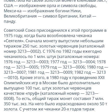
поместила на своей золотой монете кленовый лист,
США — изображение орла и символа свободы,
Мекси-ка — изображение богини Ники,
Великобритания — символ Британии, Китай —
панду.
Советский Союз присоединился к этой программе в
1975 году, когда была возобновлена чеканка
«Сеятеля». Сначала монету выпустили небольшим
тиражом 250 тыс. золотых червонцев (каталожный
номер 3213—0002). С 1976 по 1982 годы ежегодно
чеканилось по 1 млн. штук (каталожные номера:
1976 год — 3213—0003; 1977 год — 3213—0004; 1978
год — 3213—0005; 1979 год — 3213—0006; 1980 год —
3213—0007; 1981 год — 3213—0009; 1982 год — 3213
—0010). Кроме этого, в 1980 году к проведению ХХII
Олимпийских игр в Москве было дополнительно
выпущено 100 тыс. штук золотых червонцев
качеством «пруф» (каталожный номер — 3213—
0008). То есть, общий тираж монет составил 7 млн.
350 тыс. экз. На него было израсходовано около 50 т
золота. С учетом же чеканки 20-х годов тираж