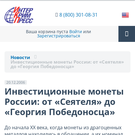
8 (800) 301-08-31
Ваша корзина пуста
Войти
или
Зарегистрироваться
Tog
Новости
Инвестиционные монеты России: от «Сеятеля»
nav
до «Георгия Победоносца»
20.12.2006
Инвестиционные монеты
России: от «Сеятеля» до
«Георгия Победоносца»
До начала XX века, когда монеты из драгоценных
металлов находились в обращении, а их номинал