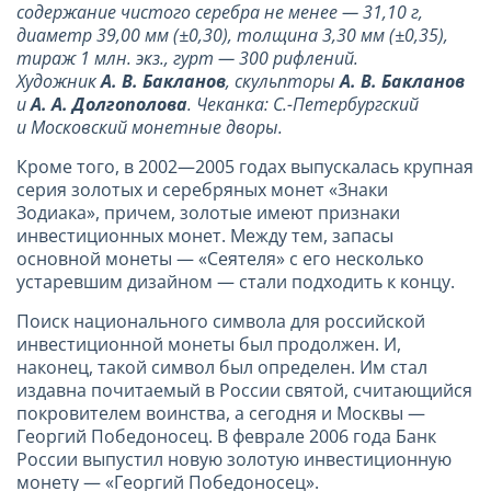
содержание чистого серебра не менее — 31,10 г,
диаметр 39,00 мм (±0,30), толщина 3,30 мм (±0,35),
тираж 1 млн. экз., гурт — 300 рифлений.
Художник
А. В. Бакланов
, скульпторы
А. В. Бакланов
и
А. А. Долгополова
. Чеканка: С.-Петербургский
и Московский монетные дворы.
Кроме того, в 2002—2005 годах выпускалась крупная
серия золотых и серебряных монет «Знаки
Зодиака», причем, золотые имеют признаки
инвестиционных монет. Между тем, запасы
основной монеты — «Сеятеля» с его несколько
устаревшим дизайном — стали подходить к концу.
Поиск национального символа для российской
инвестиционной монеты был продолжен. И,
наконец, такой символ был определен. Им стал
издавна почитаемый в России святой, считающийся
покровителем воинства, а сегодня и Москвы —
Георгий Победоносец. В феврале 2006 года Банк
России выпустил новую золотую инвестиционную
монету — «Георгий Победоносец».