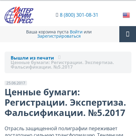
8 (800) 301-08-31
Ваша корзина пуста
Войти
или
Зарегистрироваться
Tog
Вышли из печати
Ценные бумаги: Регистрации. Экспертиза.
nav
Фальсификации. №5.2017
25.06.2017
Ценные бумаги:
Регистрации. Экспертиза.
Фальсификации. №5.2017
Отрасль защищенной полиграфии переживает
достаточно сильную трансформацию. Тенденции,