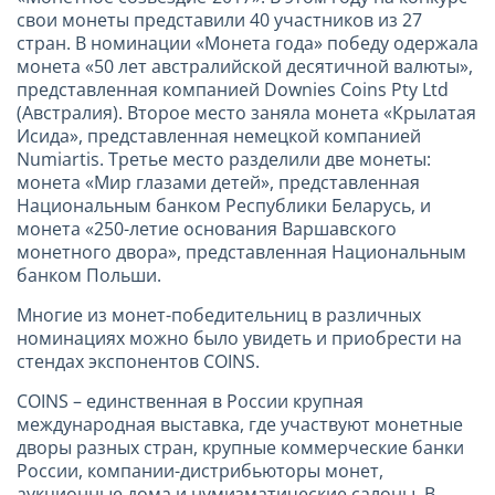
свои монеты представили 40 участников из 27
стран. В номинации «Монета года» победу одержала
монета «50 лет австралийской десятичной валюты»,
представленная компанией Downies Coins Pty Ltd
(Австралия). Второе место заняла монета «Крылатая
Исида», представленная немецкой компанией
Numiartis. Третье место разделили две монеты:
монета «Мир глазами детей», представленная
Национальным банком Республики Беларусь, и
монета «250-летие основания Варшавского
монетного двора», представленная Национальным
банком Польши.
Многие из монет-победительниц в различных
номинациях можно было увидеть и приобрести на
стендах экспонентов COINS.
COINS – единственная в России крупная
международная выставка, где участвуют монетные
дворы разных стран, крупные коммерческие банки
России, компании-дистрибьюторы монет,
аукционные дома и нумизматические салоны. В