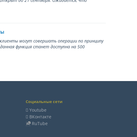
 открыт до 21 сентября. Ожидается, что
ты
ь клиенты могут совершать операции по принципу
 данная функция станет доступна на 500
Социальные сети
Youtube
ВКонтакте
RuTube