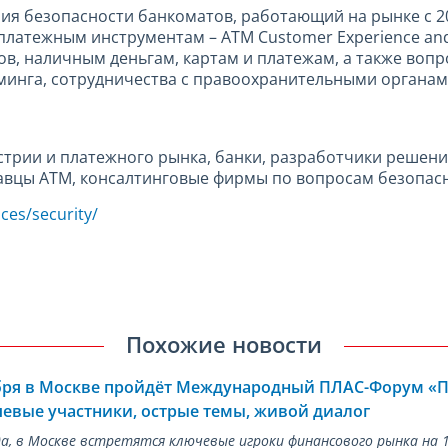
ия безопасности банкоматов, работающий на рынке с 20
латежным инструментам – ATM Customer Experience and 
в, наличным деньгам, картам и платежам, а также воп
имминга, сотрудничества с правоохранительными органа
стрии и платежного рынка, банки, разработчики решен
авцы ATM, консалтинговые фирмы по вопросам безопас
ces/security/
Похожие новости
ября в Москве пройдёт Международный ПЛАС-Форум «
евые участники, острые темы, живой диалог
ода, в Москве встретятся ключевые игроки финансового рынка н