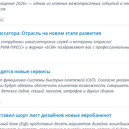
ращение 2026» — одном из главных межотраслевых событий о на
сов.
ии
ассатора: Отрасль на новом этапе развития
 сотрудники инкассаторских служб и ветераны отрасли!
ИМ-ПРЕСС» и журнал «БСМ» поздравляют вас с профессиональным
одятся новые сервисы
ет функционал Системы быстрых платежей (СБП). Согласно указа
и будут обязаны обеспечить клиентам возможность совершать п
детских садов, секций, налогов, штрафов и других сборов.
ставил шорт лист дизайнов новых евробанкнот
ный банк (ЕЦБ) представил десять вариантов дизайна, вошедших