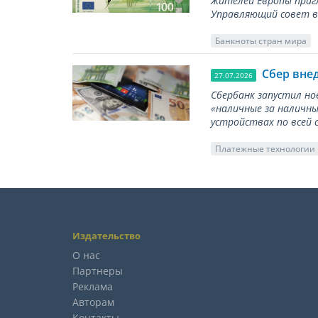
Жителей Европы приг
Управляющий совет вы
Банкноты стран мира
Сбер вне
27.07.2026
Сбербанк запустил но
«наличные за наличны
устройствах по всей 
Платежные технологии
Издательство
О нас
Партнеры
Реклама
Авторам
Контакты