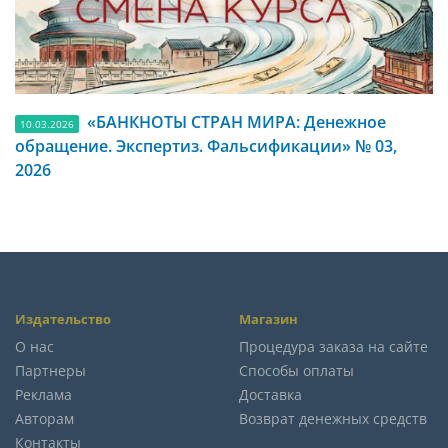
«БАНКНОТЫ СТРАН МИРА: Денежное
10.03.2026
обращение. Экспертиз. Фальсификации» № 03,
2026
Издательство
Магазин
О нас
Процедура заказа на сайте
Партнеры
Способы оплаты
Реклама
Доставка
Авторам
Возврат денежных средств
Контакты