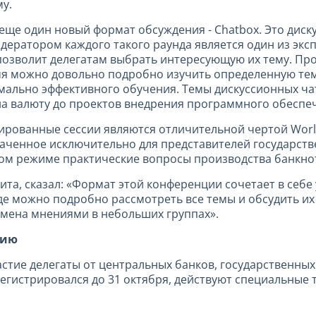
у.
 еще один новый формат обсуждения - Chatbox. Это диск
дератором каждого такого раунда является один из экс
позволит делегатам выбрать интересующую их тему. Про
мя можно довольно подробно изучить определенную тему
имально эффективного обучения. Темы дискуссионных ча
а валюту до проектов внедрения программного обеспеч
ированные сессии являются отличительной чертой Worl
аченное исключительно для представителей государств
том режиме практические вопросы производства банкно
та, сказал: «Формат этой конференции сочетает в себ
где можно подробно рассмотреть все темы и обсудить их
бмена мнениями в небольших группах».
цию
астие делегаты от центральных банков, государственны
арегистрировался до 31 октября, действуют специальные