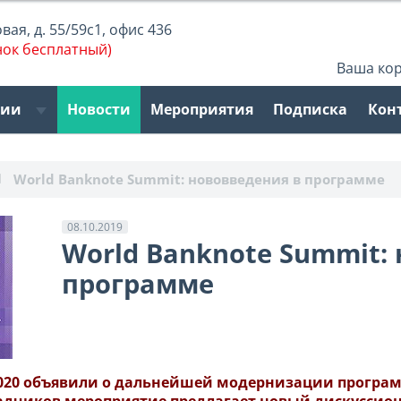
ая, д. 55/59с1, офис 436
нок бесплатный)
Ваша ко
рии
Новости
Мероприятия
Подписка
Кон
World Banknote Summit: нововведения в программе
08.10.2019
World Banknote Summit:
программе
2020 объявили о дальнейшей модернизации програ