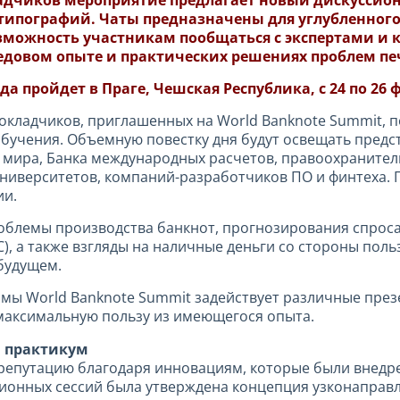
адчиков мероприятие предлагает новый дискуссион
типографий. Чаты предназначены для углубленного
зможность участникам пообщаться с экспертами и к
едовом опыте и практических решениях проблем пе
пройдет в Праге, Чешская Республика, с 24 по 26 фе
кладчиков, приглашенных на World Banknote Summit, п
бучения. Объемную повестку дня будут освещать предс
 мира, Банка международных расчетов, правоохранитель
 университетов, компаний-разработчиков ПО и финтеха.
ии.
облемы производства банкнот, прогнозирования спроса
, а также взгляды на наличные деньги со стороны пол
будущем.
мы World Banknote Summit задействует различные пре
максимальную пользу из имеющегося опыта.
й практикум
 репутацию благодаря инновациям, которые были внед
сионных сессий была утверждена концепция узконаправ