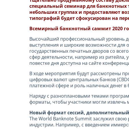
тщательно продуманному составу докл
специальный семинар для банкнотных 
небольших группах и предоставляют во
типографий будет сфокусирован на пер
Всемирный банкнотный саммит 2020 года 
Высочайший профессиональный уровень до
выступления и широкие возможности для о
государственных печатных дворов со всего
сфер деятельности, например из ритейла,
повестке дня доступна на сайте конференц
В ходе мероприятия будут рассмотрены пр
цифровых валют центральных банков (CBDC)
платежной сфере и роль наличных денег в 
Наряду с разноплановыми темами програм
форматы, чтобы участники могли извлечь 
Новый формат сессий, дополнительны
The World Banknote Summit заслужил свою
индустрии. Например, с введением иммер