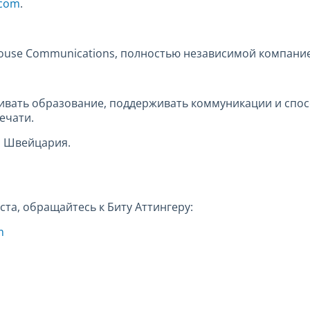
.com
.
house Communications, полностью независимой компани
вивать образование, поддерживать коммуникации и спо
ечати.
, Швейцария.
та, обращайтесь к Биту Аттингеру:
m