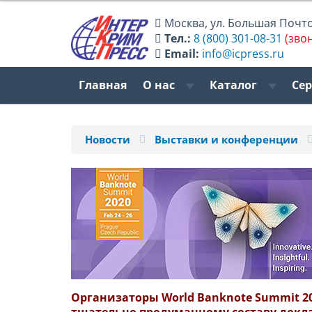
Москва
,
ул. Большая Почтов
Тел.:
8 (800) 301-08-31
(зво
Email:
info@icpress.ru
Главная
О нас
Каталог
Се
Новости
Выставки и конференции
Организаторы World Banknote Summit 