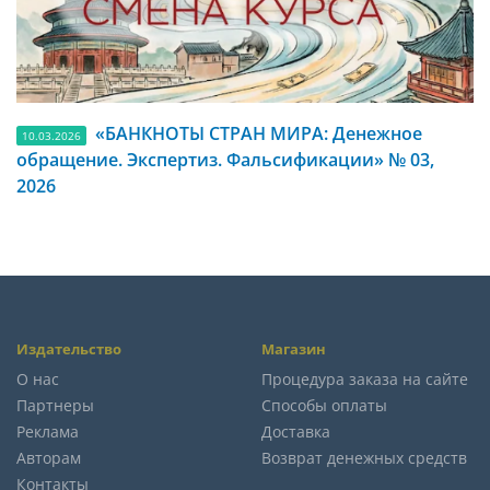
«БАНКНОТЫ СТРАН МИРА: Денежное
10.03.2026
обращение. Экспертиз. Фальсификации» № 03,
2026
Издательство
Магазин
О нас
Процедура заказа на сайте
Партнеры
Способы оплаты
Реклама
Доставка
Авторам
Возврат денежных средств
Контакты