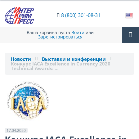
8 (800) 301-08-31
Ваша корзина пуста
Войти
или
Зарегистрироваться
Tog
Новости
Выставки и конференции
Конкурс IACA Excellence in Currency 2020
nav
Technical Awards: …
17.04.2020