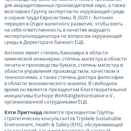
для аккредитованных производителей евро, а также
возглавлял Группу экспертов по окружающей среде
и охране труда Евросистемы. В 2020 г. Антонио
перешел в Отдел валютного развития, чтобы взять
на себя ответственность в качестве ведущего
эксперта/координатора по вопросам окружающей
среды в Директорате банкнот ЕЦБ.
Антонио имеет степень бакалавра в области
химической инженерии, степень магистра в области
печати и производства бумаги, степень магистра в
области управления производством, качеством и
технологиями, а также степень доктора философии
в области экономического анализа. В свободное
время он является президентом благотворительной
инициативы Eurhope Wohltätigkeitsinitiative e.V.,
организованной сотрудниками ЕЦБ.
Кэти Притчард
является президентом Группы
стратегических консультантов Tryskele Sustainable
Environment, Health & Safety (EHS), обслуживающей
как канадский, так и международный частный