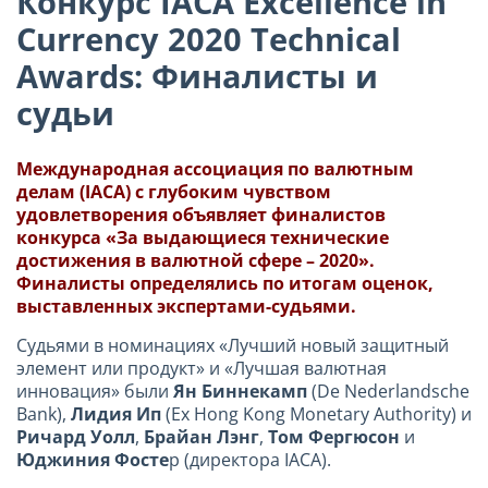
Конкурс IACA Excellence in
Currency 2020 Technical
Awards: Финалисты и
судьи
Международная ассоциация по валютным
делам (IACA) с глубоким чувством
удовлетворения объявляет финалистов
конкурса «За выдающиеся технические
достижения в валютной сфере – 2020».
Финалисты определялись по итогам оценок,
выставленных экспертами-судьями.
Судьями в номинациях «Лучший новый защитный
элемент или продукт» и «Лучшая валютная
инновация» были
Ян Биннекамп
(De Nederlandsche
Bank),
Лидия Ип
(Ex Hong Kong Monetary Authority) и
Ричард Уолл
,
Брайан Лэнг
,
Том Фергюсон
и
Юджиния Фосте
р (директора IACA).