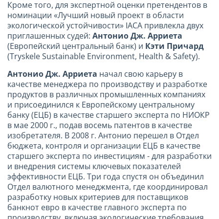
Кроме того, для экспертной оценки претендентов в
номинации «Лучший новый проект в области
экологической устойчивости» IACA привлекла двух
приглашенных судей:
Антонио Дж. Арриета
(Европейский центральный банк) и
Кэти Причард
(Tryskele Sustainable Environment, Health & Safety).
Антонио Дж. Арриета
начал свою карьеру в
качестве менеджера по производству и разработке
продуктов в различных промышленных компаниях
и присоединился к Европейскому центральному
банку (ЕЦБ) в качестве старшего эксперта по НИОКР
в мае 2000 г., подав восемь патентов в качестве
изобретателя. В 2008 г. Антонио перешел в Отдел
бюджета, контроля и организации ЕЦБ в качестве
старшего эксперта по инвестициям - для разработки
и внедрения системы ключевых показателей
эффективности ЕЦБ. Три года спустя он объединил
Отдел валютного менеджмента, где координировал
разработку новых критериев для поставщиков
банкнот евро в качестве главного эксперта по
производству, включая экологические требования