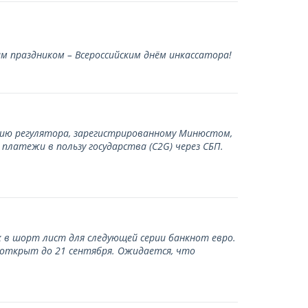
 праздником – Всероссийским днём инкассатора!
нию регулятора, зарегистрированному Минюстом,
латежи в пользу государства (С2G) через СБП.
 в шорт лист для следующей серии банкнот евро.
 открыт до 21 сентября. Ожидается, что