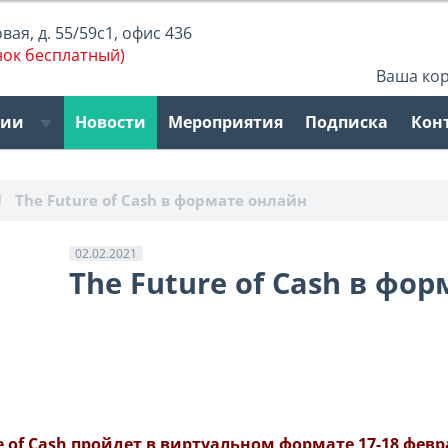
ая, д. 55/59с1, офис 436
нок бесплатный)
Ваша ко
рии
Новости
Мероприятия
Подписка
Кон
The Future of Cash в формате онлайн
02.02.2021
The Future of Cash в фо
of Cash пройдет в виртуальном формате 17-18 февра