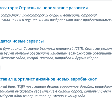
ассатора: Отрасль на новом этапе развития
 сотрудники инкассаторских служб и ветераны отрасли!
ИМ-ПРЕСС» и журнал «БСМ» поздравляют вас с профессиональным
одятся новые сервисы
ет функционал Системы быстрых платежей (СБП). Согласно указа
и будут обязаны обеспечить клиентам возможность совершать п
детских садов, секций, налогов, штрафов и других сборов.
ставил шорт лист дизайнов новых евробанкнот
ный банк (ЕЦБ) представил десять вариантов дизайна, вошедших
лашают высказать свое мнение в онлайн опросе, который будет
берет один из вариантов примерно к концу года.