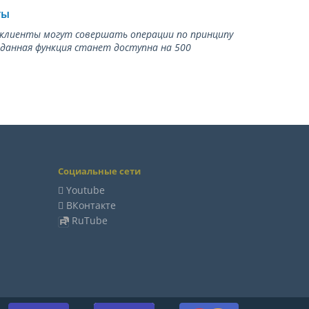
ты
ь клиенты могут совершать операции по принципу
 данная функция станет доступна на 500
Социальные сети
Youtube
ВКонтакте
RuTube