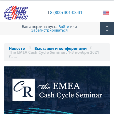
8 (800) 301-08-31
Ваша корзина пуста
Войти
или
Зарегистрироваться
Tog
Новости
Выставки и конференции
The EMEA Cash Cycle Seminar. 1-3 ноября 2021
nav
г., …