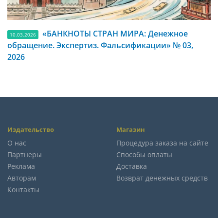
«БАНКНОТЫ СТРАН МИРА: Денежное
10.03.2026
обращение. Экспертиз. Фальсификации» № 03,
2026
Издательство
Магазин
О нас
Процедура заказа на сайте
Партнеры
Способы оплаты
Реклама
Доставка
Авторам
Возврат денежных средств
Контакты