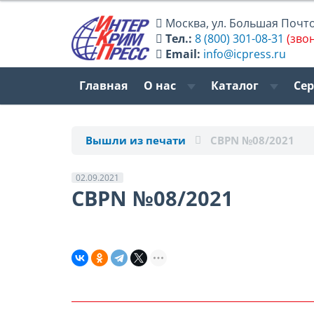
Москва
,
ул. Большая Почтов
Тел.:
8 (800) 301-08-31
(зво
Email:
info@icpress.ru
Главная
О нас
Каталог
Се
Вышли из печати
CBPN №08/2021
02.09.2021
CBPN №08/2021