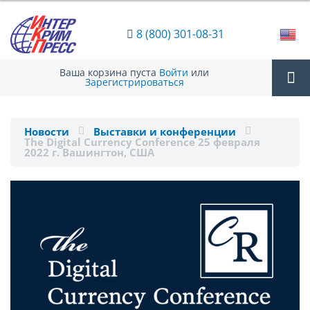
8 (800) 301-08-31
Ваша корзина пуста
Войти
или
Зарегистрироваться
Tog
Новости
Выставки и конференции
The Digital Currency Conference 25 февраля
nav
2022 г. Вашингтон, США