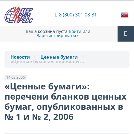
8 (800) 301-08-31
Ваша корзина пуста
Войти
или
Зарегистрироваться
Tog
Новости
Ценные бумаги
«Ценные бумаги»: перечени …
nav
14.03.2006
«Ценные бумаги»:
перечени бланков ценных
бумаг, опубликованных в
№ 1 и № 2, 2006