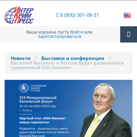
8 (800) 301-08-31
Ваша корзина пуста
Войти
или
Зарегистрироваться
Tog
Новости
Выставки и конференции
Василий Высоков: в России будет развиваться
nav
суверенный ESG-банкинг