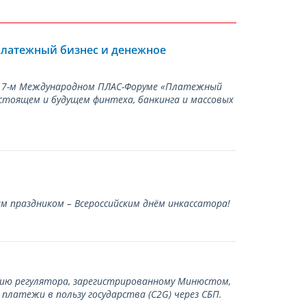
Платежный бизнес и денежное
а 17-м Международном ПЛАС-Форуме «Платежный
стоящем и будущем финтеха, банкинга и массовых
 праздником – Всероссийским днём инкассатора!
нию регулятора, зарегистрированному Минюстом,
латежи в пользу государства (С2G) через СБП.