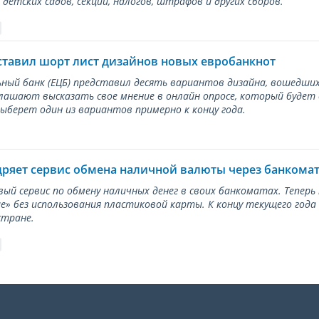
детских садов, секций, налогов, штрафов и других сборов.
ставил шорт лист дизайнов новых евробанкнот
ный банк (ЕЦБ) представил десять вариантов дизайна, вошедших
лашают высказать свое мнение в онлайн опросе, который будет
берет один из вариантов примерно к концу года.
дряет сервис обмена наличной валюты через банкома
вый сервис по обмену наличных денег в своих банкоматах. Тепер
е» без использования пластиковой карты. К концу текущего года
стране.