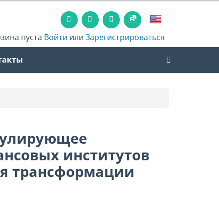
рзина пуста
Войти
или
Зарегистрироваться
такты
мулирующее
ансовых институтов
ля трансформации