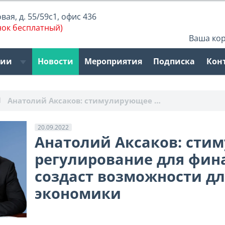
ая, д. 55/59с1, офис 436
нок бесплатный)
Ваша ко
рии
Новости
Мероприятия
Подписка
Кон
Анатолий Аксаков: стимулирующее …
20.09.2022
Анатолий Аксаков: сти
регулирование для фин
создаст возможности д
экономики