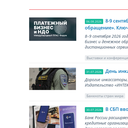
8-9 сент
06.08.2026
обращение». Ключ
8–9 сентября 2026 г
бизнес и денежное об
дистанционных серви
Выставки и конференц
День инк
31.07.2026
Дорогие инкассаторы,
Издательство «ИНТЕКР
Банкноты стран мира
В СБП вв
30.07.2026
Банк России расширя
кредитные организаци