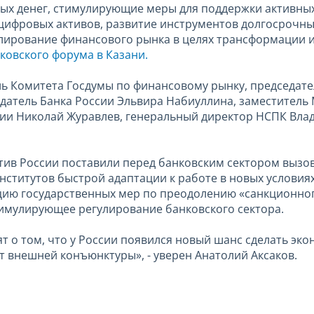
х денег, стимулирующие меры для поддержки активных
ифровых активов, развитие инструментов долгосрочных 
улирование финансового рынка в целях трансформации и
ковского форума в Казани.
ь Комитета Госдумы по финансовому рынку, председате
едатель Банка России Эльвира Набиуллина, заместитель
ии Николай Журавлев, генеральный директор НСПК Вла
тив России поставили перед банковским сектором вызов
нститутов быстрой адаптации к работе в новых условиях
цию государственных мер по преодолению «санкционного
тимулирующее регулирование банковского сектора.
ят о том, что у России появился новый шанс сделать эк
 внешней конъюнктуры», - уверен Анатолий Аксаков.