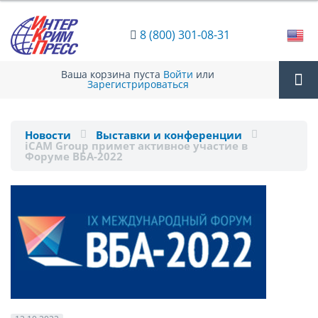
8 (800) 301-08-31
Ваша корзина пуста
Войти
или
Зарегистрироваться
Tog
Новости
Выставки и конференции
iCAM Group примет активное участие в
nav
Форуме ВБА-2022