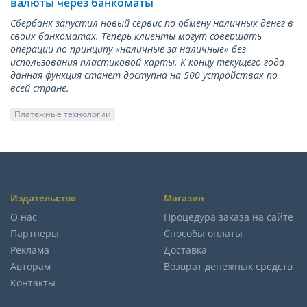
валюты через банкоматы
Сбербанк запустил новый сервис по обмену наличных денег в
своих банкоматах. Теперь клиенты могут совершать
операции по принципу «наличные за наличные» без
использования пластиковой карты. К концу текущего года
данная функция станет доступна на 500 устройствах по
всей стране.
Платежные технологии
Издательство
Магазин
О нас
Процедура заказа на сайте
Партнеры
Способы оплаты
Реклама
Доставка
Авторам
Возврат денежных средств
Контакты