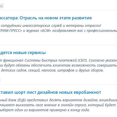
ии
ассатора: Отрасль на новом этапе развития
 сотрудники инкассаторских служб и ветераны отрасли!
ИМ-ПРЕСС» и журнал «БСМ» поздравляют вас с профессиональным
одятся новые сервисы
ет функционал Системы быстрых платежей (СБП). Согласно указа
и будут обязаны обеспечить клиентам возможность совершать п
детских садов, секций, налогов, штрафов и других сборов.
ставил шорт лист дизайнов новых евробанкнот
ный банк (ЕЦБ) представил десять вариантов дизайна, вошедших
лашают высказать свое мнение в онлайн опросе, который будет
берет один из вариантов примерно к концу года.