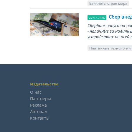
Банкноты стран мира
Сбер вне
27.07.2026
Сбербанк запустил но
«наличные за наличны
устройствах по всей 
Платежные технологии
Издательство
О нас
Партнеры
Реклама
Авторам
Контакты