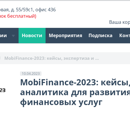
ая, д. 55/59с1, офис 436
нок бесплатный)
Ваша ко
рии
Новости
Мероприятия
Подписка
Кон
MobiFinance-2023: кейсы, экспертиза и …
10.04.2023
MobiFinance-2023: кейсы
аналитика для развити
финансовых услуг