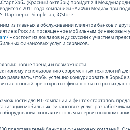
е «Старт Хаб» (Красный октябрь) пройдет XIII Междун
оводится с 2011 года компанией «АйФин Медиа» при под
. Партнеры: iSimpleLab, iQStore.
дним из главных в обслуживании клиентов банков и др
иятие в России, посвященное мобильным финансовым у
ram/
– состоит из докладов и дискуссий с участием пред
бильных финансовых услуг и сервисов.
ологии: новые тренды и возможности
ффективному использованию современных технологий для
мо развивать, чтобы успешно конкурировать в борьбе з
овиться к новой эре открытых финансов и открытых дан
озможности для ИТ-компаний и финтех-стартапов, пред
ганизации мобильных финансовых услуг: разработчика
 оборудования, консалтинговым и сервисным компания
300 представителей банков и финансовых компаний. Ос