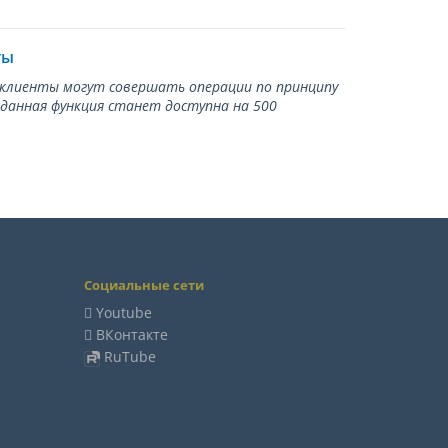
ты
ь клиенты могут совершать операции по принципу
 данная функция станет доступна на 500
Социальные сети
Youtube
ВКонтакте
RuTube