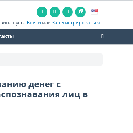
рзина пуста
Войти
или
Зарегистрироваться
такты
анию денег с
спознавания лиц в