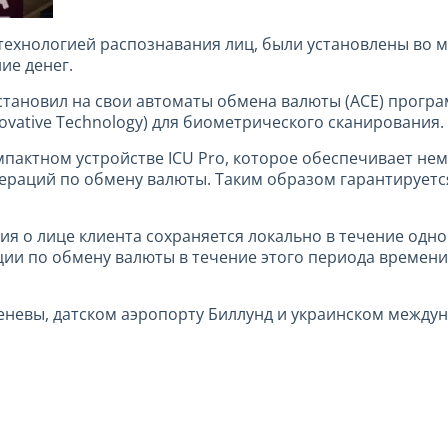
ехнологией распознавания лиц, были установлены во м
ие денег.
становил на свои автоматы обмена валюты (ACE) прогр
vative Technology) для биометрического сканирования.
пактном устройстве ICU Pro, которое обеспечивает нем
ераций по обмену валюты. Таким образом гарантируетс
я о лице клиента сохраняется локально в течение одног
ии по обмену валюты в течение этого периода времени,
еневы, датском аэропорту Биллунд и украинском междун