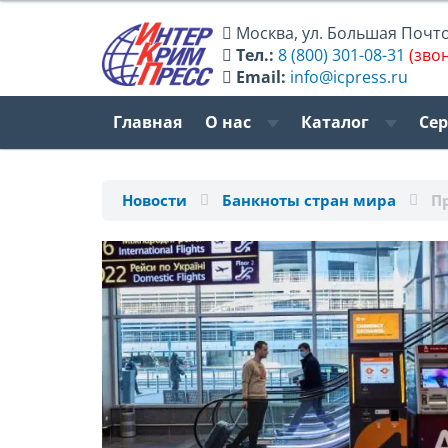
Москва
,
ул. Большая Почтов
Тел.:
8 (800) 301-08-31
(зво
Email:
info@icpress.ru
Главная
О нас
Каталог
Се
Новости
Банкноты стран мира
П