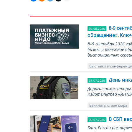
8-9 сент
06.08.2026
обращение». Ключ
8–9 сентября 2026 г
бизнес и денежное об
дистанционных серви
Выставки и конференц
День инк
31.07.2026
Дорогие инкассаторы,
Издательство «ИНТЕКР
Банкноты стран мира
В СБП вв
30.07.2026
Банк России расширя