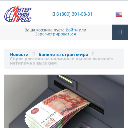
8 (800) 301-08-31
Ваша корзина пуста
Войти
или
Зарегистрироваться
Tog
Новости
Банкноты стран мира
Спрос россиян на наличные в июле оказался
nav
нетипично высоким