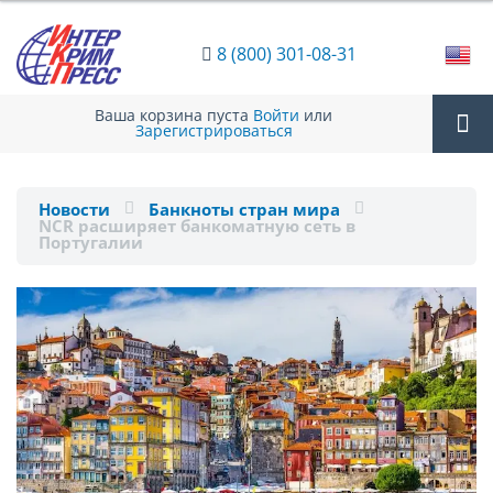
8 (800) 301-08-31
Ваша корзина пуста
Войти
или
Зарегистрироваться
Tog
Новости
Банкноты стран мира
NCR расширяет банкоматную сеть в
nav
Португалии