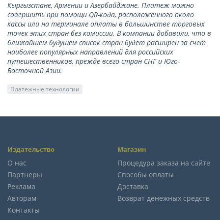
Кыргызстане, Армении и Азербайджане. Платеж можно
совершить при помощи QR-кода, расположенного около
кассы или на терминале оплаты в большинстве торговых
точек этих стран без комиссии. В компании добавили, что в
ближайшем будущем список стран будет расширен за счет
наиболее популярных направлений для российских
путешественников, прежде всего стран СНГ и Юго-
Восточной Азии.
Платежные технологии
Издательство
Магазин
О нас
Процедура заказа на сайте
Партнеры
Способы оплаты
Реклама
Доставка
Авторам
Возврат денежных средств
Контакты