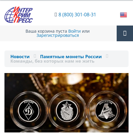
8 (800) 301-08-31
Ваша корзина пуста
Войти
или
Зарегистрироваться
Tog
Новости
Памятные монеты России
Команды, без которых нам не жить
nav