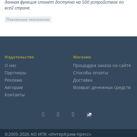
данная функция станет доступна на 500 устройствах по
всей стране.
Платежные технологии
Издательство
Магазин
О нас
Процедура заказа на сайте
Партнеры
Способы оплаты
Реклама
Доставка
Авторам
Возврат денежных средств
Контакты
©2005-2026 АО ИПК «ИнтерКрим-пресс»