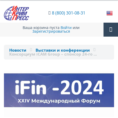
8 (800) 301-08-31
Ваша корзина пуста
Войти
или
Зарегистрироваться
Tog
Новости
Выставки и конференции
Консорциум iCAM Group – спонсор 24-го …
nav