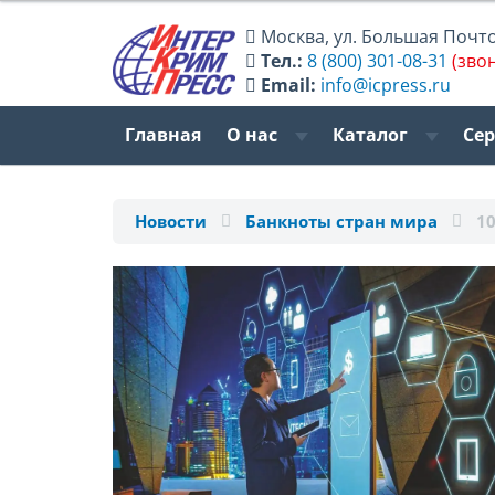
Москва
,
ул. Большая Почтов
Тел.:
8 (800) 301-08-31
(зво
Email:
info@icpress.ru
Главная
О нас
Каталог
Се
Новости
Банкноты стран мира
1