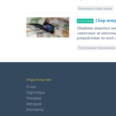
Банкноты стран мира
Сбер вне
27.07.2026
Сбербанк запустил но
«наличные за наличны
устройствах по всей 
Платежные технологии
Издательство
О нас
Партнеры
Реклама
Авторам
Контакты