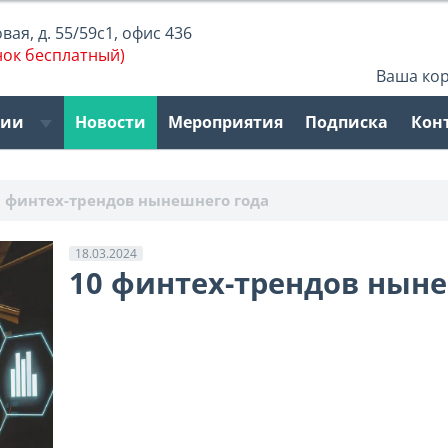
ая, д. 55/59с1, офис 436
нок бесплатный)
Ваша ко
рии
Новости
Мероприятия
Подписка
Кон
0 финтех-трендов нынешнего года
18.03.2024
10 финтех-трендов ныне