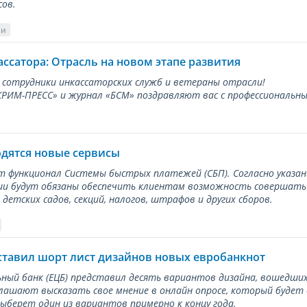
сов.
ии
ассатора: Отрасль на новом этапе развития
 сотрудники инкассаторских служб и ветераны отрасли!
ИМ-ПРЕСС» и журнал «БСМ» поздравляют вас с профессиональным
одятся новые сервисы
ет функционал Системы быстрых платежей (СБП). Согласно указа
и будут обязаны обеспечить клиентам возможность совершать п
детских садов, секций, налогов, штрафов и других сборов.
ставил шорт лист дизайнов новых евробанкнот
ный банк (ЕЦБ) представил десять вариантов дизайна, вошедших
лашают высказать свое мнение в онлайн опросе, который будет
берет один из вариантов примерно к концу года.