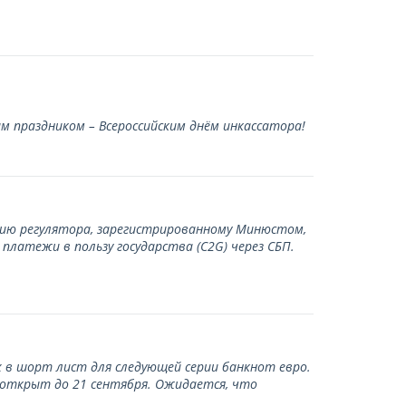
 праздником – Всероссийским днём инкассатора!
нию регулятора, зарегистрированному Минюстом,
латежи в пользу государства (С2G) через СБП.
 в шорт лист для следующей серии банкнот евро.
 открыт до 21 сентября. Ожидается, что