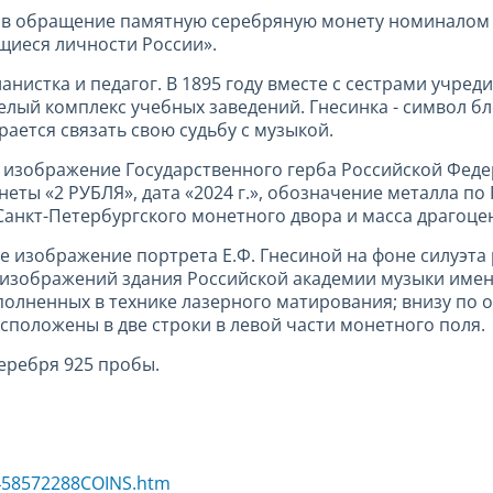
т в обращение памятную серебряную монету номиналом 2 
ющиеся личности России».
нистка и педагог. В 1895 году вместе с сестрами учред
 целый комплекс учебных заведений. Гнесинка - символ 
рается связать свою судьбу с музыкой.
 изображение Государственного герба Российской Фед
ы «2 РУБЛЯ», дата «2024 г.», обозначение металла по
Санкт-Петербургского монетного двора и масса драгоцен
 изображение портрета Е.Ф. Гнесиной на фоне силуэт
 изображений здания Российской академии музыки имени
олненных в технике лазерного матирования; внизу по 
асположены в две строки в левой части монетного поля.
еребря 925 пробы.
1458572288COINS.htm