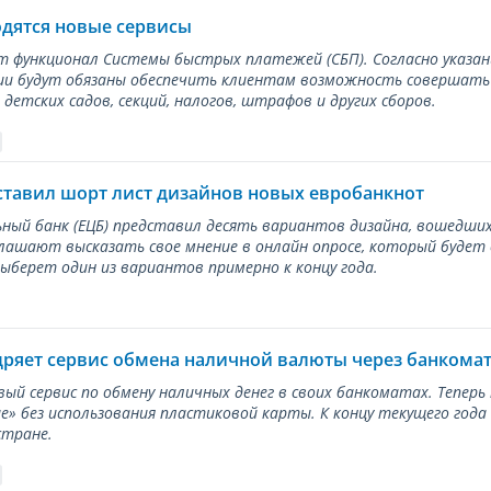
одятся новые сервисы
ет функционал Системы быстрых платежей (СБП). Согласно указа
и будут обязаны обеспечить клиентам возможность совершать п
детских садов, секций, налогов, штрафов и других сборов.
ставил шорт лист дизайнов новых евробанкнот
ный банк (ЕЦБ) представил десять вариантов дизайна, вошедших
лашают высказать свое мнение в онлайн опросе, который будет
берет один из вариантов примерно к концу года.
дряет сервис обмена наличной валюты через банкома
вый сервис по обмену наличных денег в своих банкоматах. Тепер
е» без использования пластиковой карты. К концу текущего года
стране.