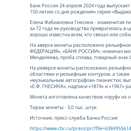
Банк России 24 апреля 2024 года выпускае
150-летию со дня рождения» серии «Выда
Елена Фабиановна Гнесина - знаменитая пиа
за 72 года ее руководства превратилась в
хорошо известна всем, кто связал или соби
На аверсе монеты расположено рельефное
ФЕДЕРАЦИЯ», «БАНК РОССИИ», номинал монет
Менделеева, проба сплава, товарный знак 
На реверсе монеты расположено рельефное
областями и рельефным контуром, а также
«музыкальным автографом» пианистки, вып
«Е.Ф. ГНЕСИНА», надписи «1874» и «1967» р
Монета изготовлена качеством «пруф» из с
Тираж монеты - 3,0 тыс. штук.
Источник: пресс-служба Банка России
https://www.cbr.ru/press/pr/?file=63849556