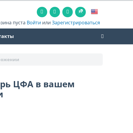
рзина пуста
Войти
или
Зарегистрироваться
такты
иложении
ерь ЦФА в вашем
и