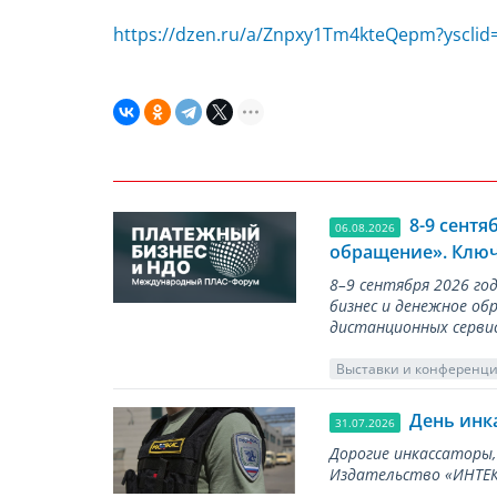
https://dzen.ru/a/Znpxy1Tm4kteQepm?yscli
8-9 сент
06.08.2026
обращение». Ключ
8–9 сентября 2026 г
бизнес и денежное об
дистанционных серви
Выставки и конференц
День инк
31.07.2026
Дорогие инкассаторы,
Издательство «ИНТЕКР