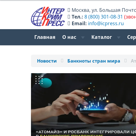
Москва
,
ул. Большая Почтов
Тел.:
8 (800) 301-08-31
(зво
Email:
info@icpress.ru
Главная
О нас
Каталог
Се
Новости
Банкноты стран мира
А