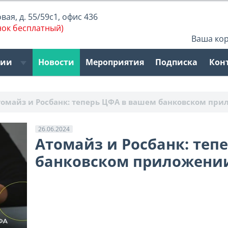
ая, д. 55/59с1, офис 436
нок бесплатный)
Ваша ко
рии
Новости
Мероприятия
Подписка
Кон
томайз и Росбанк: теперь ЦФА в вашем банковском пр
26.06.2024
Атомайз и Росбанк: теп
банковском приложени