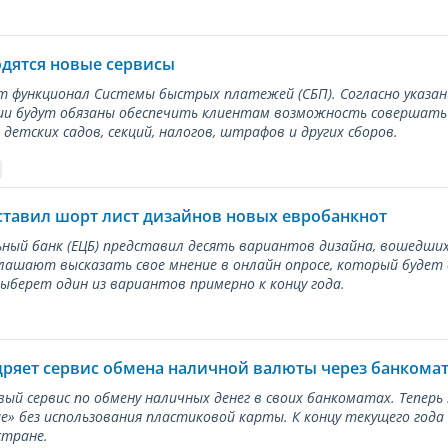
одятся новые сервисы
ет функционал Системы быстрых платежей (СБП). Согласно указа
и будут обязаны обеспечить клиентам возможность совершать п
детских садов, секций, налогов, штрафов и других сборов.
ставил шорт лист дизайнов новых евробанкнот
ный банк (ЕЦБ) представил десять вариантов дизайна, вошедших
лашают высказать свое мнение в онлайн опросе, который будет
берет один из вариантов примерно к концу года.
дряет сервис обмена наличной валюты через банкома
вый сервис по обмену наличных денег в своих банкоматах. Тепер
е» без использования пластиковой карты. К концу текущего года
стране.