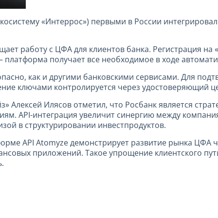
экосистему «Интеррос») первыми в России интегрировал
ает работу с ЦФА для клиентов банка. Регистрация на 
— платформа получает все необходимое в ходе автомат
пасно, как и другими банковскими сервисами. Для под
ление ключами контролируется через удостоверяющий ц
» Алексей Илясов отметил, что Росбанк является стра
иям. API-интеграция увеличит синергию между компани
тизой в структурировании инвестпродуктов.
форме API Atomyze демонстрирует развитие рынка ЦФА ч
ансовых приложений. Такое упрощение клиентского пут
.