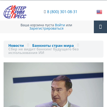
8 (800) 301-08-31
Ваша корзина пуста
Войти
или
Зарегистрироваться
Tog
Новости
Банкноты стран мира
Сбер не видит банкинг будущего без
nav
использования ИИ