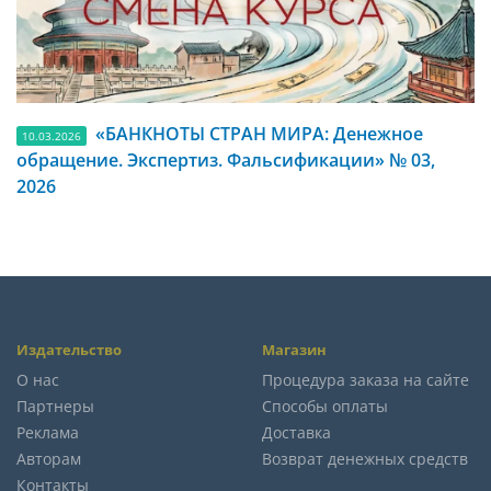
«БАНКНОТЫ СТРАН МИРА: Денежное
10.03.2026
обращение. Экспертиз. Фальсификации» № 03,
2026
Издательство
Магазин
О нас
Процедура заказа на сайте
Партнеры
Способы оплаты
Реклама
Доставка
Авторам
Возврат денежных средств
Контакты