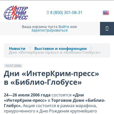
8 (800) 301-08-31
Ваша корзина пуста
Войти
или
Зарегистрироваться
Tog
Новости
Выставки и конференции
Дни «ИнтерКрим-пресс» в «Библио-Глобусе»
nav
10.07.2006
Дни «ИнтерКрим-пресс»
в «Библио-Глобусе»
24—26 июля 2006 года
состоятся
«Дни
«ИнтерКрим-пресс»
в
Торговом Доме «Библио-
Глобус».
Акция состоится в рамках марафона,
приуроченного к Дню Рождения крупнейшего