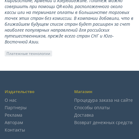
Кыргызстане, Армении и Азербайджане. Платеж можно
совершить при помощи QR-кода, расположенного около
кассы или на терминале оплаты в большинстве торговых
точек этих стран без комиссии. В компании добавили, что в
ближайшем будущем список стран будет расширен за счет
наиболее популярных направлений для российских
путешественников, прежде всего стран СНГ и Юго-
Восточной Азии.
Платежные технологии
Издательство
Магазин
О нас
Процедура заказа на сайте
Партнеры
Способы оплаты
Реклама
Доставка
Авторам
Возврат денежных средств
Контакты