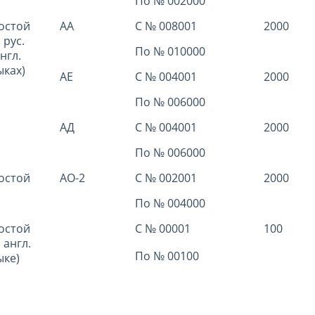
По № 002000
остой
АА
С № 008001
2000
 рус.
По № 010000
нгл.
ыках)
АЕ
С № 004001
2000
По № 006000
АД
С № 004001
2000
По № 006000
остой
АО-2
С № 002001
2000
По № 004000
остой
С № 00001
100
 англ.
По № 00100
ыке)