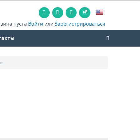
рзина пуста
Войти
или
Зарегистрироваться
такты
е