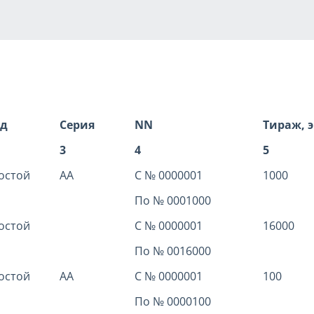
д
Серия
NN
Тираж, э
3
4
5
остой
АА
С № 0000001
1000
По № 0001000
остой
С № 0000001
16000
По № 0016000
остой
АА
С № 0000001
100
По № 0000100