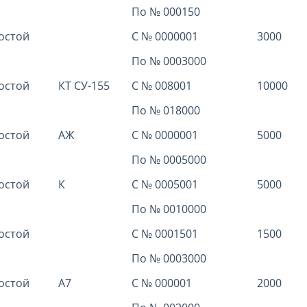
По № 000150
остой
С № 0000001
3000
По № 0003000
остой
КТ СУ-155
С № 008001
10000
По № 018000
остой
АЖ
С № 0000001
5000
По № 0005000
остой
К
С № 0005001
5000
По № 0010000
остой
С № 0001501
1500
По № 0003000
остой
А7
С № 000001
2000