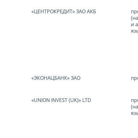
«ЦЕНТРОКРЕДИТ» ЗАО АКБ
пр
(на
и а
яз
«ЭКОНАЦБАНК» ЗАО
пр
«UNION INVEST (UK)» LTD
пр
(на
яз