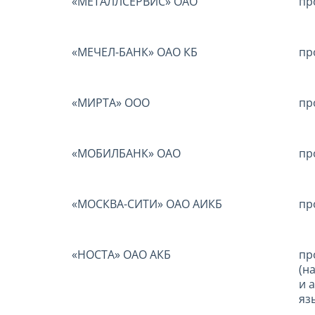
«МЕТАЛЛСЕРВИС» ОАО
пр
«МЕЧЕЛ-БАНК» ОАО КБ
пр
«МИРТА» ООО
пр
«МОБИЛБАНК» ОАО
пр
«МОСКВА-СИТИ» ОАО АИКБ
пр
«НОСТА» ОАО АКБ
пр
(на
и а
яз