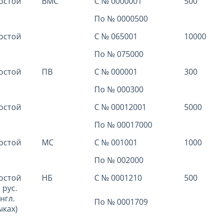
остой
ВМС
С № 0000001
500
По № 0000500
остой
С № 065001
10000
По № 075000
остой
ПВ
С № 000001
300
По № 000300
остой
С № 00012001
5000
По № 00017000
остой
МС
С № 001001
1000
По № 002000
остой
НБ
С № 0001210
500
 рус.
нгл.
По № 0001709
ыках)