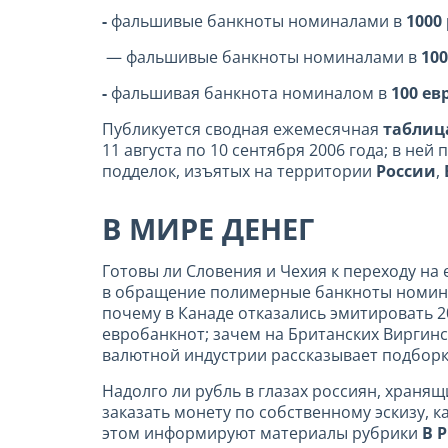
-
фальшивые банкноты номиналами в
1000
— фальшивые банкноты номиналами в
100
-
фальшивая банкнота номиналом в
100 ев
Публикуется сводная ежемесячная
таблиц
11 августа по 10 сентября 2006 года; в н
подделок, изъятых на территории
России
,
В МИРЕ ДЕНЕГ
Готовы ли Словения и Чехия к переходу на
в обращение полимерные банкноты номинал
почему в Канаде отказались эмитировать 
евробанкнот; зачем на Британских Виргин
валютной индустрии рассказывает подбор
Надолго ли рубль в глазах россиян, хранящ
заказать монету по собственному эскизу, к
этом информируют материалы рубрики
В 