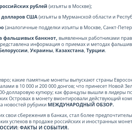
 российских рублей
(изъяты в Москве);
 долларов США
(изъяты в Мурманской области и Респуб
ро
(аналогичные подделки изъяты в Москве, Санкт-Петер
а фальшивых банкнот,
выявленных работниками прав
ей представлена информация о приемах и методах фальш
Белоруссии
,
Украины
,
Казахстана
,
Турции
.
 евро; какие памятные монеты выпускают страны Евросо
ами в 10 000 и 200 000 донгов; что принесет Новой Зе
200-долларовую купюру; как французы вышли в лидеры 
ских Островах в монету вмонтировали действующий комп
ка
новостей рубрики
МЕЖДУНАРОДНЫЙ ОБЗОР.
их свои сбережения в банках, стал более предпочтитель
аких успехов в продаже российских и иностранных монет 
РОССИИ: ФАКТЫ И СОБЫТИЯ.