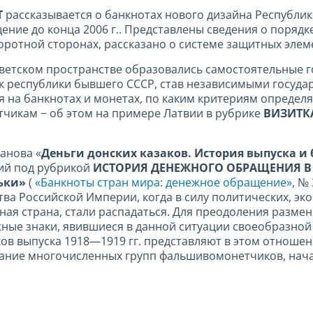
Т
рассказывается о банкнотах нового дизайна Республик
ение до конца 2006 г.. Представлены сведения о порядк
ротной сторонах, рассказано о системе защитных элем
оветском пространстве образовались самостоятельные 
 республики бывшего СССР, став независимыми государс
 на банкнотах и монетах, по каким критериям определя
икам − об этом на примере Латвии в рубрике
ВИЗИТК
анова «
Деньги донских казаков. История выпуска 
ий под рубрикой
ИСТОРИЯ ДЕНЕЖНОГО ОБРАЩЕНИЯ В
ьки»
(
«Банкноты стран мира: денежное обращение»
, №
ва Российской Империи, когда в силу политических, эк
ная страна, стали распадаться. Для преодоления размен
жные знаки, явившиеся в данной ситуации своеобразно
ов выпуска 1918—1919 гг. представляют в этом отношени
мание многочисленных групп фальшивомонетчиков, нача