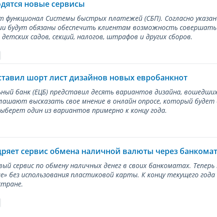
одятся новые сервисы
ет функционал Системы быстрых платежей (СБП). Согласно указа
и будут обязаны обеспечить клиентам возможность совершать п
детских садов, секций, налогов, штрафов и других сборов.
ставил шорт лист дизайнов новых евробанкнот
ный банк (ЕЦБ) представил десять вариантов дизайна, вошедших
лашают высказать свое мнение в онлайн опросе, который будет
берет один из вариантов примерно к концу года.
дряет сервис обмена наличной валюты через банкома
вый сервис по обмену наличных денег в своих банкоматах. Тепер
е» без использования пластиковой карты. К концу текущего года
стране.