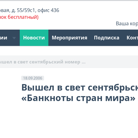
ая, д. 55/59с1, офис 436
нок бесплатный)
Ваша ко
рии
Новости
Мероприятия
Подписка
Кон
ышел в свет сентябрьский номер …
18.09.2006
Вышел в свет сентябрь
«Банкноты стран мира»