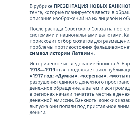
В рубрике
ПРЕЗЕНТАЦИЯ НОВЫХ БАНКНО
тенге, которые планируется ввести в обращ
описания изображений на их лицевой и обо
После распада Советского Союза на постс
системами и национальными валютами. Как
происходит отбор сюжетов для размещения
проблемы противостояния фальшивомонетч
символ истории Латвии».
Историческое исследование бониста А. Бар
1918—1919 гг.»
продолжает цикл публикац
«1917 год: «Думки», «керенки», «мотыл
разрушения единого денежного пространст
денежное обращение, а затем и вся громад
в регионах начали печатать местные дене
денежной эмиссии. Банкноты донских казак
выпуска они попали под пристальное вни
деньги.