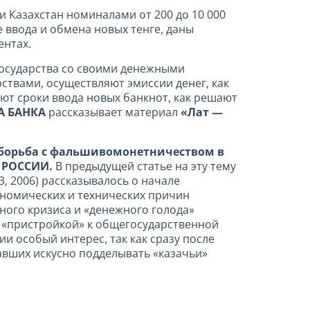
и Казахстан номиналами от 200
до 10 000
е ввода и обмена новых тенге, даны
ентах.
государства со своими денежными
твами, осуществляют эмиссии денег, как
ют сроки ввода новых банкнот, как решают
А БАНКА
рассказывает материал
«Лат —
и борьба с фальшивомонетничеством в
 РОССИИ.
В предыдущей статье на эту тему
 3, 2006) рассказывалось о начале
ономических и технических причин
ного кризиса и «денежного голода»
й «пристройкой» к общегосударственной
и особый интерес, так как сразу после
вших искусно подделывать «казачьи»