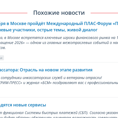
Похожие новости
ября в Москве пройдёт Международный ПЛАС-Форум «
евые участники, острые темы, живой диалог
ода, в Москве встретятся ключевые игроки финансового рынка н
ращение 2026» — одном из главных межотраслевых событий о на
сов.
ии
ассатора: Отрасль на новом этапе развития
 сотрудники инкассаторских служб и ветераны отрасли!
ИМ-ПРЕСС» и журнал «БСМ» поздравляют вас с профессиональным
одятся новые сервисы
ет функционал Системы быстрых платежей (СБП). Согласно указа
и будут обязаны обеспечить клиентам возможность совершать п