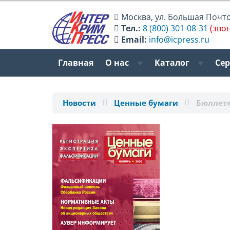
Москва
,
ул. Большая Почтов
Тел.:
8 (800) 301-08-31
(зво
Email:
info@icpress.ru
Главная
О нас
Каталог
Се
Новости
Ценные бумаги
Бюллете