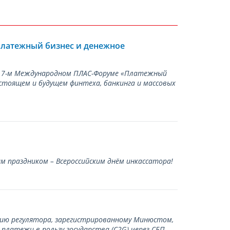
Платежный бизнес и денежное
а 17-м Международном ПЛАС-Форуме «Платежный
стоящем и будущем финтеха, банкинга и массовых
 праздником – Всероссийским днём инкассатора!
нию регулятора, зарегистрированному Минюстом,
латежи в пользу государства (С2G) через СБП.