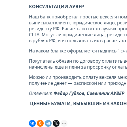
КОНСУЛЬТАЦИИ АУВЕР
Наш банк приобретал простые векселя номи
выписывал клиент, юридическое лицо, рези
резиденту РФ. Расчеты во всех случаях пр
США. Могут ли юридические лица, резиден
в рублях РФ, и использовать их в расчетах
На каком бланке оформляется надпись " счит
Покупатель обязан по договору оплатить ве
начислены еще и пени за просрочку оплаты.
Можно ли производить оплату векселя ме
получение денег — распиской или приход
Отвечает
Федор Гудков
, Советник АУВЕР
ЦЕННЫЕ БУМАГИ, ВЫБЫВШИЕ ИЗ ЗАКОН