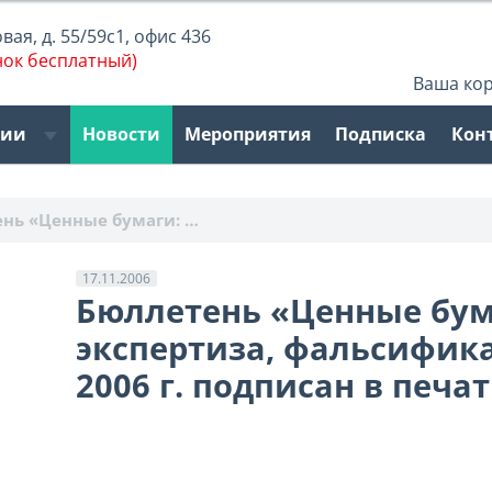
ая, д. 55/59с1, офис 436
нок бесплатный)
Ваша ко
рии
Новости
Мероприятия
Подписка
Кон
нь «Ценные бумаги: …
17.11.2006
Бюллетень «Ценные бума
экспертиза, фальсифик
2006 г. подписан в печа