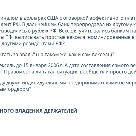
налом в долларах США с оговоркой эффективного плате
дент РФ. В дальнейшем банк перепродавал их другому к
оизводились в рублях РФ. Векселя учитывались банком н
ты РФ, выписывать простые векселя, номинированные в
 с другими резидентами РФ?
ать за аваль" (на таком же, как и сам вексель)?
ксель до 15 января 2006 г. А дата составления самого в
 Правомерна ли такая ситуация вообще или просто дейст
жду двумя индивидуальными предпринимателями не чере
ным ордером?
НОГО ВЛАДЕНИЯ ДЕРЖАТЕЛЕЙ