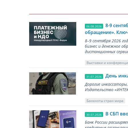
8-9 сент
06.08.2026
обращение». Ключ
8–9 сентября 2026 г
бизнес и денежное об
дистанционных серви
Выставки и конференц
День инк
31.07.2026
Дорогие инкассаторы,
Издательство «ИНТЕКР
Банкноты стран мира
В СБП вв
30.07.2026
Банк России расширя
кредитные организаци