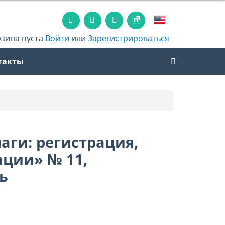
рзина пуста
Войти
или
Зарегистрироваться
такты
ги: регистрация,
ации» № 11,
ть