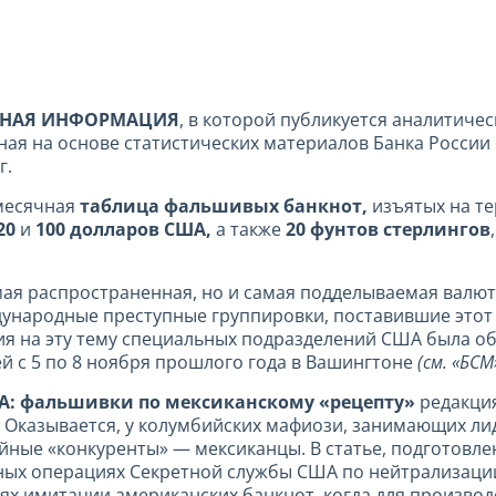
НАЯ ИНФОРМАЦИЯ
, в которой публикуется аналитичес
ая на основе статистических материалов Банка России
г.
месячная
таблица фальшивых банкнот,
изъятых на т
20
и
100 долларов США,
а также
20 фунтов стерлингов
мая распространенная, но и самая подделываемая валют
народные преступные группировки, поставившие этот «
ия на эту тему специальных подразделений США была 
й с 5 по 8 ноября прошлого года в Вашингтоне
(см. «БСМ
: фальшивки по мексиканскому «рецепту»
редакция
. Оказывается, у колумбийских мафиози, занимающих л
ные «конкуренты» — мексиканцы. В статье, подготовл
шных операциях Секретной службы США по нейтрализац
тях имитации американских банкнот, когда для произво