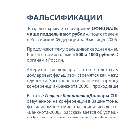
ФАЛЬСИФИКАЦИИ
Раздел открывается рубрикой
ОФИЦИАЛЬ
чаще подделывают рубли»,
подготовленн
в Российской Федерации за 9 месяцев 2006 
Продолжают тему фальшивок сводная еже
банкнот номиналами в
500 и 1000 рублей
,
органами России.
Американские доллары — это не только са
долларовых фальшивок стремятся как между
одиночки. Засекреченная ранее информац
конференции «Банкнота 2006», проходивше
В статье
Георгия Корнилова
«Доллары США
озвученной на конференции в Вашингтоне
фальшивомонетничества, появились достой
«Банкнота-2006», рассказывается об успе
в Мексике, а также о некоторых особеннос