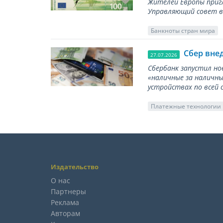
Жителей Европы приг
Управляющий совет вы
Банкноты стран мира
Сбер вне
27.07.2026
Сбербанк запустил но
«наличные за наличны
устройствах по всей 
Платежные технологии
Издательство
О нас
Партнеры
Реклама
Авторам