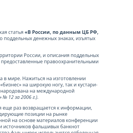
кая статья
«В России, по данным ЦБ РФ,
 о поддельных денежных знаках, изъятых
ерритории России, и описания поддельных
, предоставленные правоохранительными
а в мире. Нажиться на изготовлении
бизнес» на широкую ногу, так и кустари-
обнародована на международной
» № 12 за 2006 г.).
 еще раз возвращается к информации,
идирующие позиции на рынке
енной на основе материалов конференции
ии источников фальшивых банкнот
дства фальшивок используется отбеленная