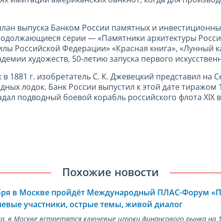
план выпуска Банком России памятных и инвестиционных
 продолжающиеся серии — «Памятники архитектуры Росс
илы Российской Федерации» «Красная книга», «Лунный к
демии художеств, 50-летию запуска первого искусственн
как в 1881 г. изобретатель С. К. Джевецкий представил 
водных лодок. Банк России выпустил к этой дате тиражо
дал подводный боевой корабль российского флота XIX в.
Похожие новости
ября в Москве пройдёт Международный ПЛАС-Форум «
евые участники, острые темы, живой диалог
ода, в Москве встретятся ключевые игроки финансового рынка н