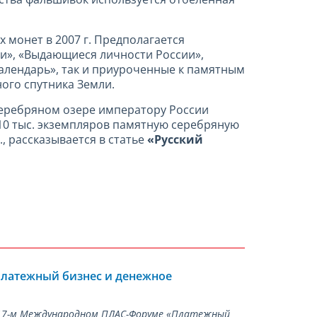
 монет в 2007 г. Предполагается
ии», «Выдающиеся личности России»,
алендарь», так и приуроченные к памятным
ого спутника Земли.
на Серебряном озере императору России
м 10 тыс. экземпляров памятную серебряную
, рассказывается в статье
«Русский
Платежный бизнес и денежное
а 17-м Международном ПЛАС-Форуме «Платежный