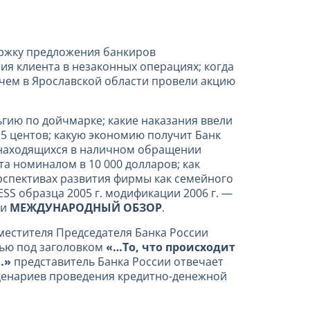
ержку предложения банкиров
ия клиента в незаконных операциях; когда
ачем в Ярославской области провели акцию
гию по дойчмарке; какие наказания ввели
5 центов; какую экономию получит Банк
, находящихся в наличном обращении
та номиналом в 10 000 долларов; как
ерспективах развития фирмы как семейного
S образца 2005 г. модификации 2006 г. —
ки
МЕЖДУНАРОДНЫЙ ОБЗОР
.
местителя Председателя Банка России
вью под заголовком
«…То, что происходит
й…»
представитель Банка России отвечает
сценариев проведения кредитно-денежной