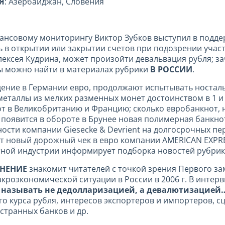
Я
: Азербайджан, Словения
ансовому мониторингу Виктор Зубков выступил в подд
 в открытии или закрытии счетов при подозрении участ
лексея Кудрина, может произойти девальвация рубля; з
ы можно найти в материалах рубрики
В РОССИИ
.
дение в Германии евро, продолжают испытывать носталь
еталлы из мелких разменных монет достоинством в 1 и 
нот в Великобританию и Францию; сколько евробанкнот
о появится в обороте в Брунее новая полимерная банкно
ности компании Giesecke & Devrient на долгосрочных п
т новый дорожный чек в евро компании AMERICAN EXPRES
ютной индустрии информирует подборка
новостей рубри
МНЕНИЕ
знакомит читателей с точкой зрения Первого за
кроэкономической ситуации в России в 2006 г. В интер
е называть не дедолларизацией, а девалютизацие
го курса рубля, интересов экспортеров и импортеров, 
странных банков и др.