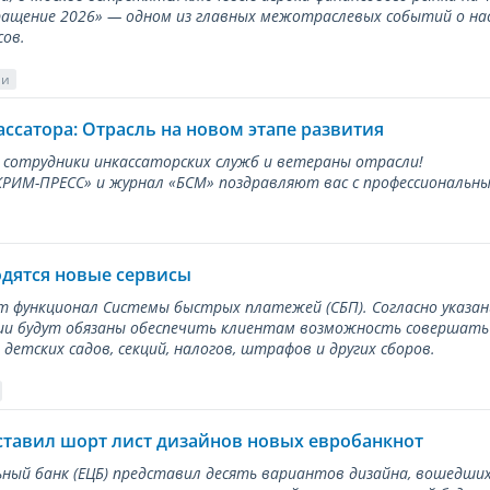
ращение 2026» — одном из главных межотраслевых событий о на
сов.
ии
ассатора: Отрасль на новом этапе развития
 сотрудники инкассаторских служб и ветераны отрасли!
ИМ-ПРЕСС» и журнал «БСМ» поздравляют вас с профессиональным
одятся новые сервисы
ет функционал Системы быстрых платежей (СБП). Согласно указа
и будут обязаны обеспечить клиентам возможность совершать п
детских садов, секций, налогов, штрафов и других сборов.
ставил шорт лист дизайнов новых евробанкнот
ный банк (ЕЦБ) представил десять вариантов дизайна, вошедших