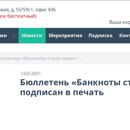
ая, д. 55/59с1, офис 436
нок бесплатный)
Ваша ко
рии
Новости
Мероприятия
Подписка
Кон
юллетень «Банкноты стран мира» …
16.01.2007
Бюллетень «Банкноты ст
подписан в печать