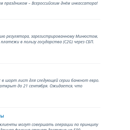
 праздником – Всероссийским днём инкассатора!
нию регулятора, зарегистрированному Минюстом,
латежи в пользу государства (С2G) через СБП.
 в шорт лист для следующей серии банкнот евро.
 открыт до 21 сентября. Ожидается, что
ты
ь клиенты могут совершать операции по принципу
 данная функция станет доступна на 500