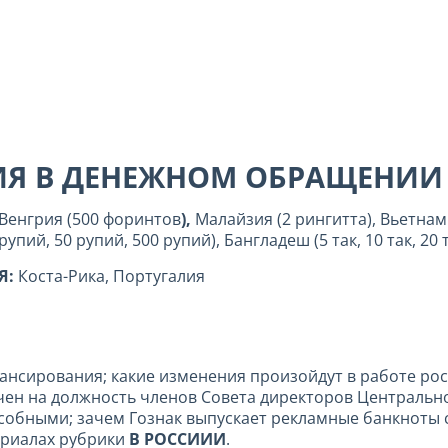
ИЯ В ДЕНЕЖНОМ ОБРАЩЕНИ
 Венгрия (500 форинтов
),
Малайзия (2 рингитта), Вьетнам 
пий, 50 рупий, 500 рупий), Бангладеш (5 так, 10 так, 20 т
Я:
Коста-Рика, Португалия
ансирования; какие изменения произойдут в работе рос
ен на должность членов Совета директоров Центрально
особными; зачем Гознак выпускает рекламные банкнот
ериалах рубрики
В РОССИИИ
.