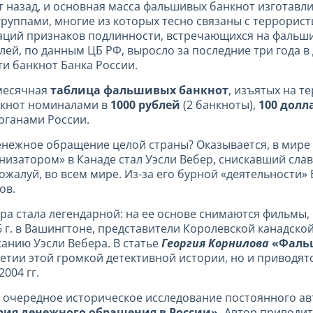
т назад, и основная масса фальшивых банкнот изготавл
уппами, многие из которых тесно связаны с террорист
аций признаков подлинности, встречающихся на фальши
ей, по данным ЦБ РФ, выросло за последние три года в 
и банкнот Банка России.
месячная
таблица фальшивых банкнот
, изъятых на т
нкнот номиналами в
1000 рублей
(2 банкноты),
100 долл
рганами России.
енежное обращение целой страны? Оказывается, в мире
анизатором» в Канаде стал Уэсли Вебер, снискавший сл
 пожалуй, во всем мире. Из-за его бурной «деятельности
ов.
а стала легендарной: на ее основе снимаются фильмы,
6 г. в Вашингтоне, представители Королевской канадск
анию Уэсли Вебера. В статье
Георгия Корнилова
«Фаль
петии
этой громкой
детективной истории, но и приводят
004 гг.
 очередное историческое исследование постоянного ав
ия денежного обращения в России».
Автор приводи