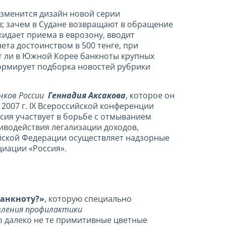
зменится дизайн новой серии
; зачем в Судане возвращают в обращение
жидает приема в еврозону, вводит
ета достоинством в 500 тенге, при
ут ли в Южной Корее банкноты крупных
формирует подборка
новостей рубрики
нков России
Геннадия Аксакова
, которое он
007 г. IX Всероссийской конференции
ссия участвует в борьбе с отмыванием
иводействия легализации доходов,
ийской Федерации осуществляет надзорные
циации «Россия».
банкноту?»
, которую специально
вления профилактики
то далеко не те примитивные цветные