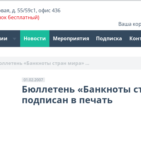
ая, д. 55/59с1, офис 436
нок бесплатный)
Ваша ко
рии
Новости
Мероприятия
Подписка
Кон
юллетень «Банкноты стран мира» …
01.02.2007
Бюллетень «Банкноты ст
подписан в печать