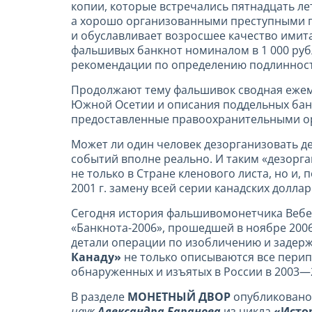
копии, которые встречались пятнадцать ле
а хорошо организованными преступными гр
и обуславливает возросшее качество имит
фальшивых банкнот номиналом в 1 000 рубл
рекомендации по определению подлинност
Продолжают тему фальшивок сводная еже
Южной Осетии и описания поддельных ба
предоставленные правоохранительными о
Может ли один человек дезорганизовать д
событий вполне реально. И таким «дезорг
не только в Стране кленового листа, но и,
2001 г. замену всей серии канадских доллар
Сегодня история фальшивомонетчика Вебер
«Банкнота-2006», прошедшей в ноябре 200
детали операции по изобличению и задерж
Канаду»
не только
описываются все пери
обнаруженных и изъятых в России в 2003—2
В разделе
МОНЕТНЫЙ ДВОР
опубликовано
наук
Александра Баранова
из цикла
«Истор