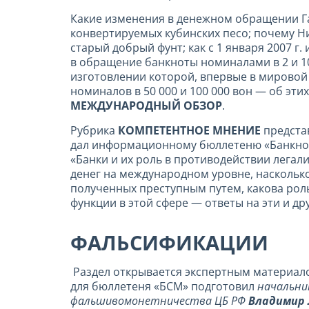
Какие изменения в денежном обращении Га
конвертируемых кубинских песо; почему Н
старый добрый фунт; как с 1 января 2007 г
в обращение банкноты номиналами в 2 и 10 
изготовлении которой, впервые в мировой
номиналов в 50 000 и 100 000 вон — об эт
МЕЖДУНАРОДНЫЙ ОБЗОР
.
Рубрика
КОМПЕТЕНТНОЕ МНЕНИЕ
предста
дал информационному бюллетеню «Банкноты
«Банки и их роль в противодействии легал
денег на международном уровне, наскольк
полученных преступным путем, какова рол
функции в этой сфере — ответы на эти и д
ФАЛЬСИФИКАЦИИ
Раздел открывается экспертным материа
для бюллетеня «БСМ» подготовил
начальни
фальшивомонетничества ЦБ РФ
Владимир