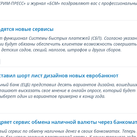
ИМ-ПРЕСС» и журнал «БСМ» поздравляют вас с профессиональным
одятся новые сервисы
ет функционал Системы быстрых платежей (СБП). Согласно указа
и будут обязаны обеспечить клиентам возможность совершать п
детских садов, секций, налогов, штрафов и других сборов.
ставил шорт лист дизайнов новых евробанкнот
ный банк (ЕЦБ) представил десять вариантов дизайна, вошедших
лашают высказать свое мнение в онлайн опросе, который будет
берет один из вариантов примерно к концу года.
дряет сервис обмена наличной валюты через банкома
вый сервис по обмену наличных денег в своих банкоматах. Тепер
е» без использования пластиковой карты. К концу текущего года