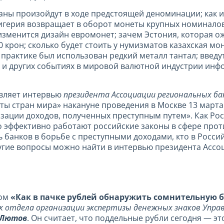
ны произойдут в ходе предстоящей деноминации; как и
игерия возвращает в оборот монеты крупных номиналов
. изменится дизайн евромонет; зачем Эстония, которая о
крон; сколько будет стоить у нумизматов казахская мон
 практике был использован редкий металл тантал; введ
их и других событиях в мировой валютной индустрии ин
вляет интервью
президента Ассоциации региональных ба
 стран мира» накануне проведения в Москве 13 марта 2
изации доходов, полученных преступным путем». Как Ро
о эффективно работают российские законы в сфере прот
ь банков в борьбе с преступными доходами, кто в Росс
ругие вопросы можно найти в интервью президента Ассо
лом
«Как в пачке рублей обнаружить сомнительную 
к отдела организации экспертизы денежных знаков Упра
 Лютов
. Он считает, что поддельные рубли сегодня — э