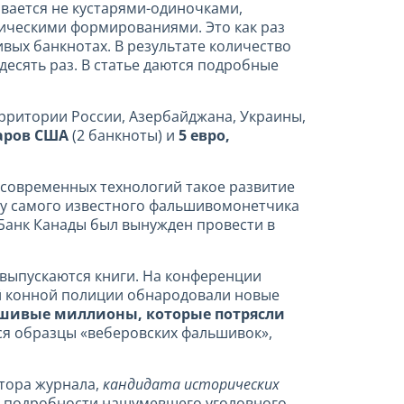
ивается не кустарями-одиночками,
ическими формированиями. Это как раз
вых банкнотах. В результате количество
десять раз. В статье даются подробные
ерритории России, Азербайджана, Украины,
аров США
(2 банкноты)
и
5 евро,
 современных технологий такое развитие
аву самого известного фальшивомонетчика
» Банк Канады был вынужден провести в
 выпускаются книги. На конференции
ой конной полиции обнародовали новые
шивые миллионы, которые потрясли
ся образцы «веберовских фальшивок»,
тора журнала,
кандидата исторических
т подробности нашумевшего уголовного