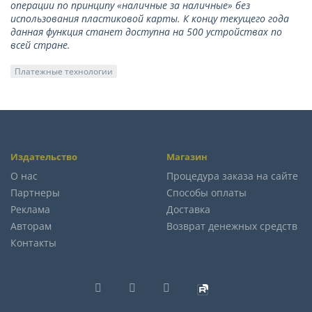
операции по принципу «наличные за наличные» без
использования пластиковой карты. К концу текущего года
данная функция станет доступна на 500 устройствах по
всей стране.
Платежные технологии
Издательство
Магазин
О нас
Процедура заказа на сайте
Партнеры
Способы оплаты
Реклама
Доставка
Авторам
Возврат денежных средств
Контакты