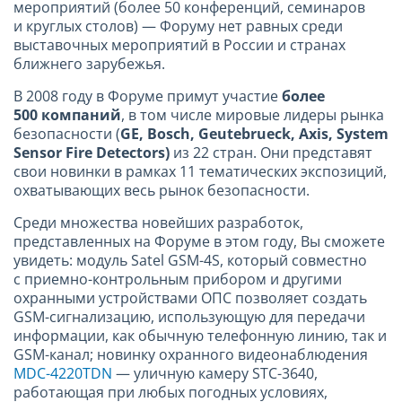
мероприятий (более 50 конференций, семинаров
и круглых столов) — Форуму нет равных среди
выставочных мероприятий в России и странах
ближнего зарубежья.
В 2008 году в Форуме примут участие
более
500 компаний
, в том числе мировые лидеры рынка
безопасности (
GE
,
Bosch
,
Geutebrueck
,
Axis
,
System
Sensor
Fire
Detectors
)
из 22 стран. Они представят
свои новинки в рамках 11 тематических экспозиций,
охватывающих весь рынок безопасности.
Среди множества новейших разработок,
представленных на Форуме в этом году, Вы сможете
увидеть: модуль Satel GSM-4S, который совместно
с приемно-контрольным прибором и другими
охранными устройствами ОПС позволяет создать
GSM-сигнализацию, использующую для передачи
информации, как обычную телефонную линию, так и
GSM-канал; новинку охранного видеонаблюдения
MDC-4220TDN
— уличную камеру STC-3640,
работающая при любых погодных условиях,