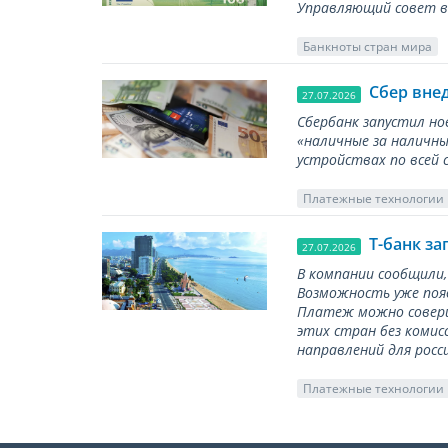
Управляющий совет вы
Банкноты стран мира
Сбер вне
27.07.2026
Сбербанк запустил но
«наличные за наличны
устройствах по всей 
Платежные технологии
Т-банк за
27.07.2026
В компании сообщили,
Возможность уже появ
Платеж можно соверш
этих стран без комис
направлений для росс
Платежные технологии