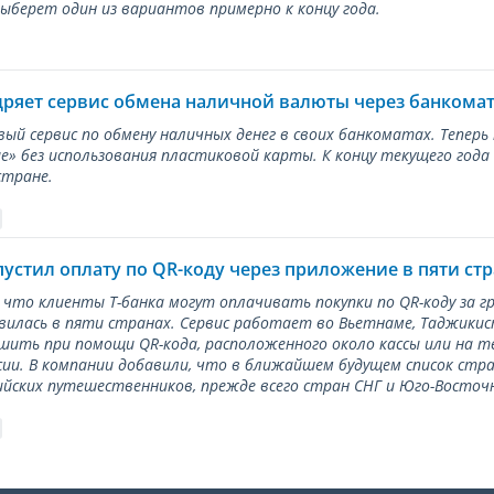
берет один из вариантов примерно к концу года.
дряет сервис обмена наличной валюты через банкома
вый сервис по обмену наличных денег в своих банкоматах. Тепер
е» без использования пластиковой карты. К концу текущего года
стране.
пустил оплату по QR-коду через приложение в пяти ст
 что клиенты Т-банка могут оплачивать покупки по QR-коду за г
илась в пяти странах. Сервис работает во Вьетнаме, Таджикис
ить при помощи QR-кода, расположенного около кассы или на 
сии. В компании добавили, что в ближайшем будущем список стр
ийских путешественников, прежде всего стран СНГ и Юго-Восточн