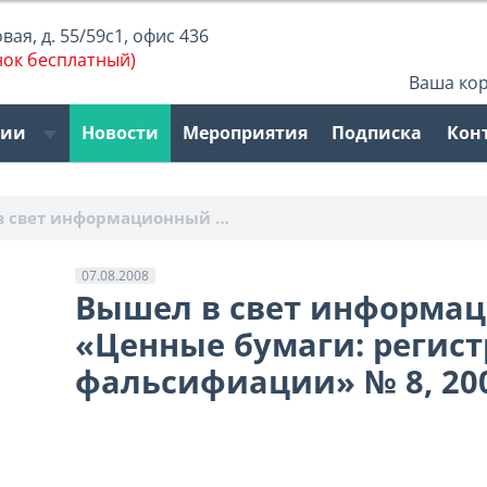
ая, д. 55/59с1, офис 436
нок бесплатный)
Ваша ко
рии
Новости
Мероприятия
Подписка
Кон
в свет информационный …
07.08.2008
Вышел в свет информа
«Ценные бумаги: регист
фальсифиации» № 8, 20