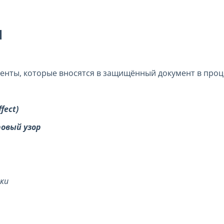
И
менты, которые вносятся в защищённый документ в проц
fect)
ровый
узор
ки