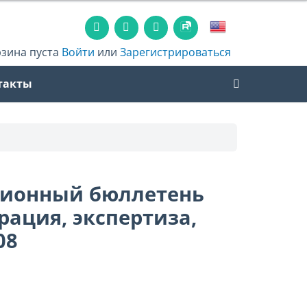
рзина пуста
Войти
или
Зарегистрироваться
такты
ционный бюллетень
рация, экспертиза,
08