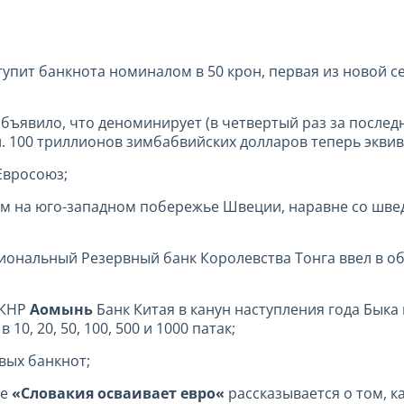
ступит банкнота номиналом в 50 крон, первая из новой 
объявило, что деноминирует (в четвертый раз за послед
ей. 100 триллионов зимбабвийских долларов теперь экви
 Евросоюз;
ом на юго-западном побережье Швеции, наравне со швед
циональный Резервный банк Королевства Тонга ввел в об
 КНР
Аомынь
Банк Китая в канун наступления года Бык
, 20, 50, 100, 500 и 1000 патак;
вых банкнот;
ье
«
Словакия осваивает евро
«
рассказывается о том, к