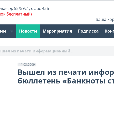
ая, д. 55/59с1, офис 436
нок бесплатный)
Ваша ко
рии
Новости
Мероприятия
Подписка
Кон
ышел из печати информационный …
11.03.2009
Вышел из печати инфо
бюллетень «Банкноты стр