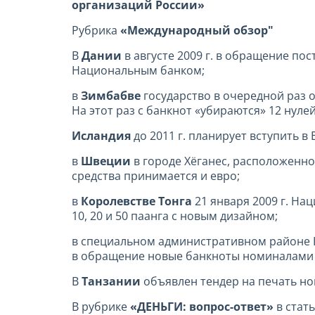
организаций России»
Рубрика
«Международный обзор"
В
Дании
в августе 2009 г. в обращение по
Национальным банком;
в
Зимбабве
государство в очередной раз 
На этот раз с банкнот «убираются» 12 нул
Исландия
до 2011 г. планирует вступить в
в
Швеции
в городе Хёганес, расположенн
средства принимается и евро;
в
Королевстве Тонга
21 января 2009 г. На
10, 20 и 50 паанга с новым дизайном;
в специальном административном районе
в обращение новые банкноты номиналами в 10
В
Танзании
объявлен тендер на печать но
В рубрике
«ДЕНЬГИ: вопрос-ответ»
в стат