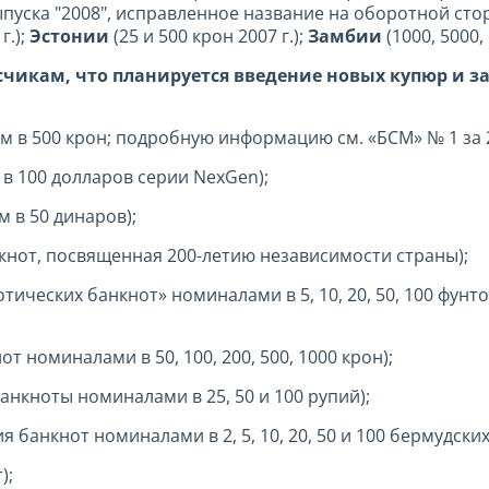
выпуска "2008", исправленное название на оборотной сто
г.);
Эстонии
(25 и 500 крон 2007 г.);
Замбии
(1000, 5000, 
кам, что планируется введение новых купюр и за
 в 500 крон; подробную информацию см. «БСМ» № 1 за 2
в 100 долларов серии NexGen);
 в 50 динаров);
кнот, посвященная 200-летию независимости страны);
отических банкнот» номиналами в 5, 10, 20, 50, 100 фу
от номиналами в 50, 100, 200, 500, 1000 крон);
нкноты номиналами в 25, 50 и 100 рупий);
я банкнот номиналами в 2, 5, 10, 20, 50 и 100 бермудски
);