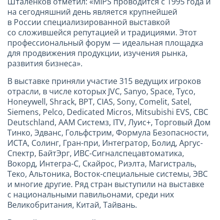
Шталенков отметил: «MIPS проводится с 1995 года и
на сегодняшний день является крупнейшей
в России специализированной выставкой
со сложившейся репутацией и традициями. Этот
профессиональный форум — идеальная площадка
для продвижения продукции, изучения рынка,
развития бизнеса».
В выставке приняли участие 315 ведущих игроков
отрасли, в числе которых JVC, Sanyo, Space, Tyco,
Honeywell, Shrack, BPT, CIAS, Sony, Comelit, Satel,
Siemens, Pelco, Dedicated Micros, Mitsubishi EVS, CBС
Deutschland, ААМ Системз, ITV, Луис+, Торговый Дом
Тинко, Эдванс, Гольфстрим, Формула Безопасности,
ИСТА, Солинг, Гран-при, Интегратор, Болид, Аргус-
Спектр, БайтЭрг, ИВС-Сигналспецавтоматика,
Вокорд, Интегра-С, Скайрос, Риэлта, Магистраль,
Теко, Альтоника, Восток-специальные системы, ЭВС
и многие другие. Ряд стран выступили на выставке
с национальными павильонами, среди них
Великобритания, Китай, Тайвань.