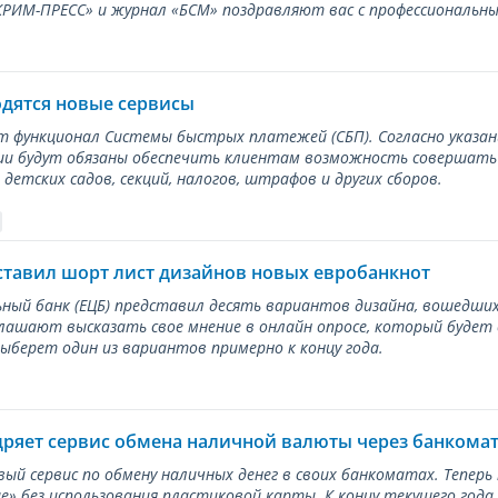
ИМ-ПРЕСС» и журнал «БСМ» поздравляют вас с профессиональным
одятся новые сервисы
ет функционал Системы быстрых платежей (СБП). Согласно указа
и будут обязаны обеспечить клиентам возможность совершать п
детских садов, секций, налогов, штрафов и других сборов.
ставил шорт лист дизайнов новых евробанкнот
ный банк (ЕЦБ) представил десять вариантов дизайна, вошедших
лашают высказать свое мнение в онлайн опросе, который будет
берет один из вариантов примерно к концу года.
дряет сервис обмена наличной валюты через банкома
вый сервис по обмену наличных денег в своих банкоматах. Тепер
е» без использования пластиковой карты. К концу текущего года