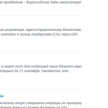
 праздником – Всероссийским днём инкассатора!
нию регулятора, зарегистрированному Минюстом,
латежи в пользу государства (С2G) через СБП.
 в шорт лист для следующей серии банкнот евро.
 открыт до 21 сентября. Ожидается, что
ты
ь клиенты могут совершать операции по принципу
 данная функция станет доступна на 500