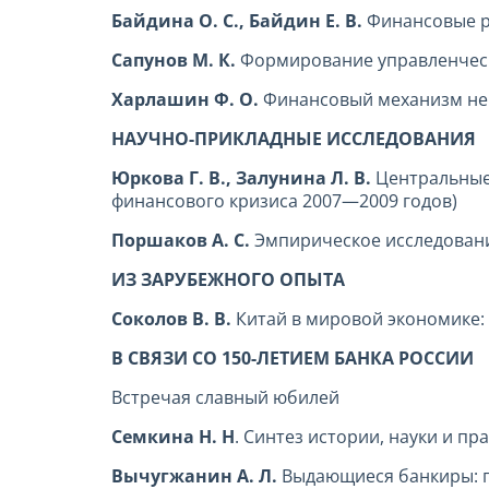
Байдина О. С., Байдин Е. В.
Финансовые р
Сапунов М. К.
Формирование управленческ
Харлашин Ф. О.
Финансовый механизм нег
НАУЧНО-ПРИКЛАДНЫЕ ИССЛЕДОВАНИЯ
Юркова Г. В., Залунина Л. В.
Центральные
финансового кризиса 2007—2009 годов)
Поршаков А. С.
Эмпирическое исследован
ИЗ ЗАРУБЕЖНОГО ОПЫТА
Соколов В. В.
Китай в мировой экономике:
В СВЯЗИ СО 150-ЛЕТИЕМ БАНКА РОССИИ
Встречая славный юбилей
Семкина Н. Н
. Синтез истории, науки и пр
Вычугжанин А. Л.
Выдающиеся банкиры: г