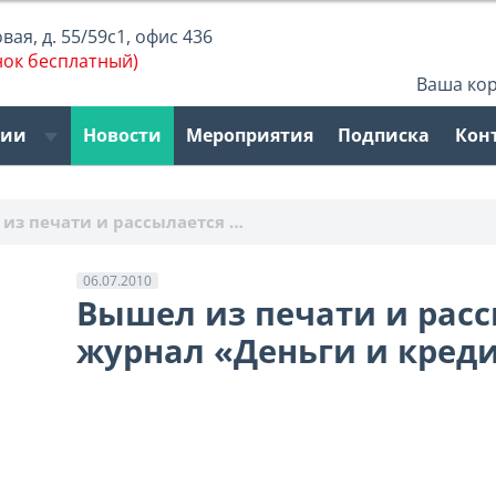
ая, д. 55/59с1, офис 436
нок бесплатный)
Ваша ко
рии
Новости
Мероприятия
Подписка
Кон
из печати и рассылается …
06.07.2010
Вышел из печати и рас
журнал «Деньги и кредит